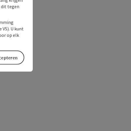
 dit tegen
temming
e VS). U kunt
oor op elk
ccepteren