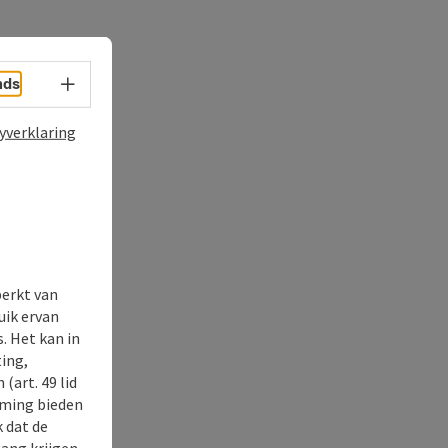
Taalkeuze - menu openen
nds
yverklaring
perkt van
uik ervan
. Het kan in
ing,
(art. 49 lid
rming bieden
k dat de
gang krijgen