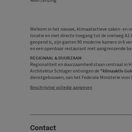
4860
Lenzing
Welkom in het nieuwe, klimaatactieve zaken- en va
locatie en met directe toegang tot de snelweg A1 b
geopend is, zijn gasten 90 moderne kamers in 6 ve
en een openbaar restaurant met aangrenzende bar
REGIONAAL & DUURZAAM
Regionaliteit en duurzaamheid staan centraal in 
Architektur Schlager ontvingen de
"klimaaktiv Gol
dienstgebouwen, van het Federale Ministerie voor Mi
Beschrijving volledig aangeven
Contact