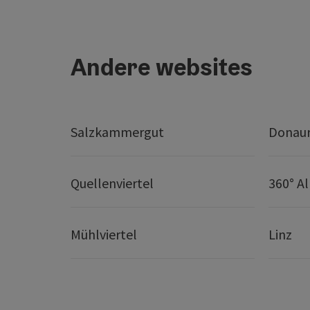
Andere websites
Salzkammergut
Donaur
Quellenviertel
360° A
Mühlviertel
Linz