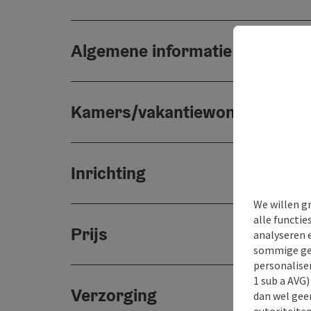
Algemene informatie
Kamers/vakantiewoningen
Inrichting
We willen g
alle functie
Prijs
analyseren 
sommige gev
personaliser
1 sub a AVG
Verzorging
dan wel geen
autoriteiten