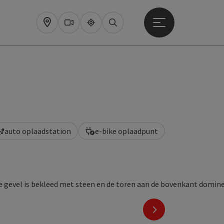
Startmenu openen
Map
Webcams
Upperguide
Zoeken
auto oplaadstation
e-bike oplaadpunt
nächstes Element