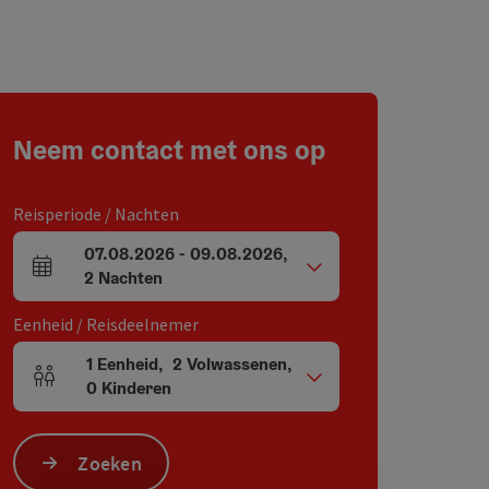
Neem contact met ons op
Reisperiode / Nachten
07.08.2026
-
09.08.2026
,
Velden voor aankomst en vertrek
2
Nachten
Eenheid / Reisdeelnemer
1
Eenheid
,
2
Volwassenen
,
Aantal eenheden en persoonsvelden
0
Kinderen
Zoeken