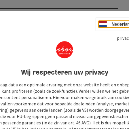
Nederla
privac
Wij respecteren uw privacy
raag dat u een optimale ervaring met onze website heeft en onbe
s kunt profiteren (zoals de zoekfunctie). Verder willen we het gebr
en content personaliseren. Hiervoor maken we gebruik van cookies
allen voorkomen dat voor bepaalde doeleinden (analyse, market
ing) gegevens aan derde landen (zoals de VS) worden doorgegeven 
) die voor EU-begrippen geen passend niveau van gegevensbesche
 passende garanties (in de zin van art. 46 AVG). Het is dus mogelij
 in de VS in het kader van controle- of toezichtsmaatregelen toe