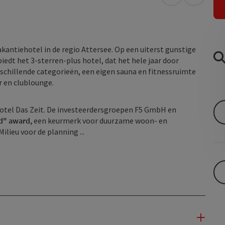
Openen in Go
Openen 
kantiehotel in de regio Attersee. Op een uiterst gunstige
iedt het 3-sterren-plus hotel, dat het hele jaar door
rschillende categorieën, een eigen sauna en fitnessruimte
 en clublounge.
Hotel Das Zeit. De investeerdersgroepen F5 GmbH en
d" award,
een keurmerk voor duurzame woon- en
lieu voor de planning ...