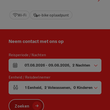
Wi-Fi
e-bike oplaadpunt
Neem contact met ons op
Reisperiode / Nachten
07.08.2026
-
09.08.2026
,
2
Nachten
Velden voor aankomst en vertrek
Eenheid / Reisdeelnemer
1
Eenheid
,
2
Volwassenen
,
0
Kinderen
Aantal eenheden en persoonsvelden
Zoeken