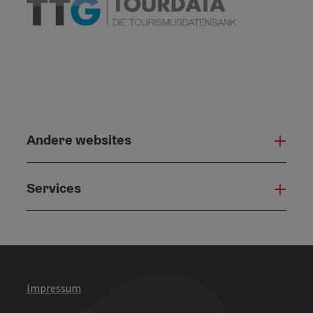
Andere websites
And
Services
Serv
Impressum