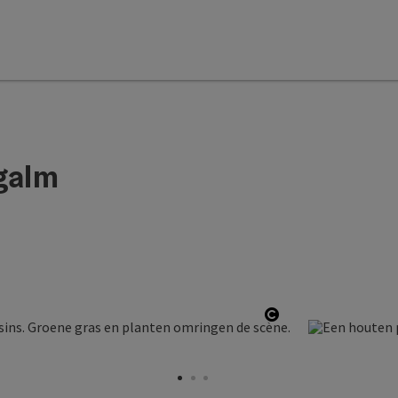
galm
Start Copyright