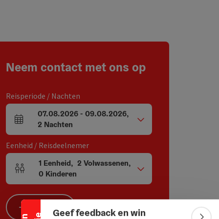
Neem contact met ons op
Reisperiode / Nachten
07.08.2026
-
09.08.2026
,
Velden voor aankomst en vertrek
2
Nachten
Eenheid / Reisdeelnemer
1
Eenheid
,
2
Volwassenen
,
Banner inklappen
Aantal eenheden en persoonsvelden
0
Kinderen
Zoeken
Geef feedback en win