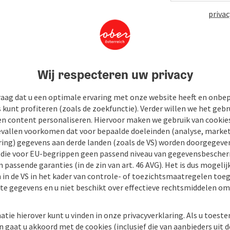
privac
Wij respecteren uw privacy
raag dat u een optimale ervaring met onze website heeft en onbe
s kunt profiteren (zoals de zoekfunctie). Verder willen we het gebr
en content personaliseren. Hiervoor maken we gebruik van cookies
allen voorkomen dat voor bepaalde doeleinden (analyse, market
ing) gegevens aan derde landen (zoals de VS) worden doorgegeven 
) die voor EU-begrippen geen passend niveau van gegevensbesche
 passende garanties (in de zin van art. 46 AVG). Het is dus mogelij
 in de VS in het kader van controle- of toezichtsmaatregelen toe
kte gegevens en u niet beschikt over effectieve rechtsmiddelen om
atie hierover kunt u vinden in onze privacyverklaring. Als u toes
n gaat u akkoord met de cookies (inclusief die van aanbieders uit d