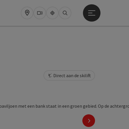
Startmenu openen
Map
Webcams
Upperguide
Zoeken
Direct aan de skilift
nächstes Element