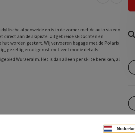
Openen in Go
Openen 
idyllische alpenweide en is in de zomer met de auto via een
t direct aan de skipiste. Uitgebreide skitochten en
hut worden gestart. Wij vervoeren bagage met de Polaris
tig, gezellig en uitgerust met veel mooie details.
kigebied Wurzeralm. Het is dan alleen per ski te bereiken, al
Nederla