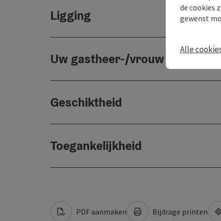
de cookies z
Ligging
gewenst mo
Alle cookie
Uw gastheer-/vrouw
Geschiktheid
Toegankelijkheid
PDF aanmaken
Bijdrage printen