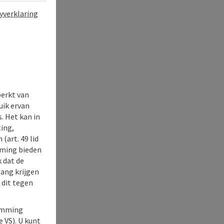
yverklaring
perkt van
uik ervan
. Het kan in
ing,
(art. 49 lid
rming bieden
k dat de
gang krijgen
 dit tegen
temming
e VS). U kunt