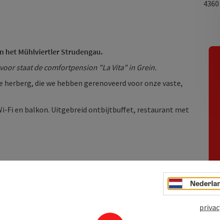
436
an het Mühlviertler Strudengau.
voor staat de comfortpension "La Vita" in Grein.
he herberg, die we hebben gerenoveerd voor onze vaste,
i-Fi en balkon. Uitgebreid ontbijtbuffet, restaurant met
Nederla
privac