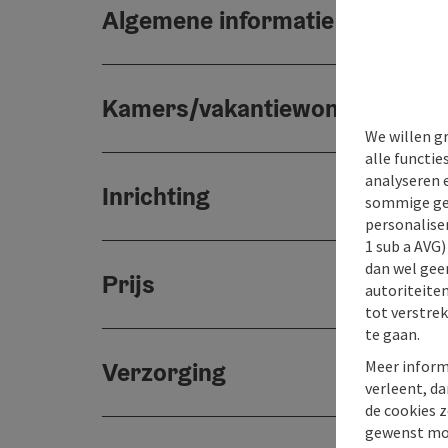
Algemene informatie
Kamers/vakantiewoningen
We willen g
alle functie
analyseren 
Inrichting
sommige gev
personaliser
1 sub a AVG
dan wel geen
Prijs
autoriteiten
tot verstre
te gaan.
Meer inform
Verzorging
verleent, da
de cookies z
gewenst mo