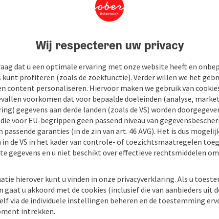
Wij respecteren uw privacy
raag dat u een optimale ervaring met onze website heeft en onbe
s kunt profiteren (zoals de zoekfunctie). Verder willen we het gebr
en content personaliseren. Hiervoor maken we gebruik van cookies
allen voorkomen dat voor bepaalde doeleinden (analyse, market
ing) gegevens aan derde landen (zoals de VS) worden doorgegeven 
) die voor EU-begrippen geen passend niveau van gegevensbesche
 passende garanties (in de zin van art. 46 AVG). Het is dus mogelij
 in de VS in het kader van controle- of toezichtsmaatregelen toe
kte gegevens en u niet beschikt over effectieve rechtsmiddelen om
atie hierover kunt u vinden in onze privacyverklaring. Als u toes
n gaat u akkoord met de cookies (inclusief die van aanbieders uit d
elf via de individuele instellingen beheren en de toestemming erv
ment intrekken.