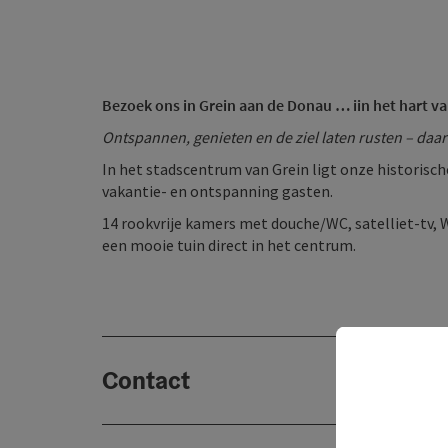
Bezoek ons in Grein aan de Donau … i
in het hart v
Ontspannen, genieten en de ziel laten rusten – daar
In het stadscentrum van Grein ligt onze historisc
vakantie- en ontspanning gasten.
14 rookvrije kamers met douche/WC, satelliet-tv, W
een mooie tuin direct in het centrum.
Contact