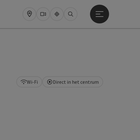
Startmenu openen
Map
Webcams
Upperguide
Zoeken
Wi-Fi
Direct in het centrum