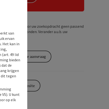
Wij hebben voor uw zoekopdracht geen passend
resultaat gevonden. Verander a.u.b. uw
perkt van
zoekcriteria!
uik ervan
. Het kan in
ing,
(art. 49 lid
Vrijblijvende aanvraag
rming bieden
k dat de
gang krijgen
 dit tegen
Naar de website
temming
e VS). U kunt
oor op elk