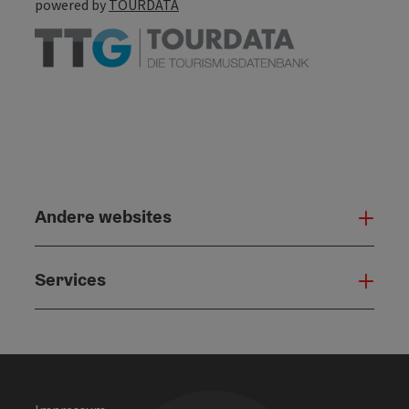
powered by
TOURDATA
Andere websites
And
Services
Serv