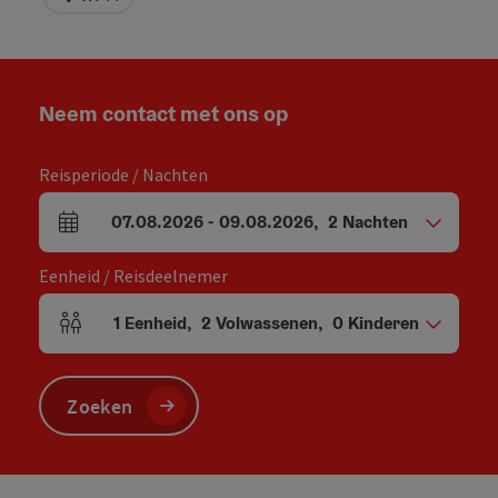
Neem contact met ons op
Reisperiode / Nachten
07.08.2026
-
09.08.2026
,
2
Nachten
Velden voor aankomst en vertrek
Eenheid / Reisdeelnemer
1
Eenheid
,
2
Volwassenen
,
0
Kinderen
Aantal eenheden en persoonsvelden
Zoeken