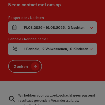
Neem contact met ons op
Reisperiode / Nachten
14.08.2026
-
16.08.2026
,
2
Nachten
Velden voor aankomst en vertrek
Eenheid / Reisdeelnemer
1
Eenheid
,
2
Volwassenen
,
0
Kinderen
Aantal eenheden en persoonsvelden
Zoeken
Wij hebben voor uw zoekopdracht geen passend
resultaat gevonden. Verander a.u.b. uw