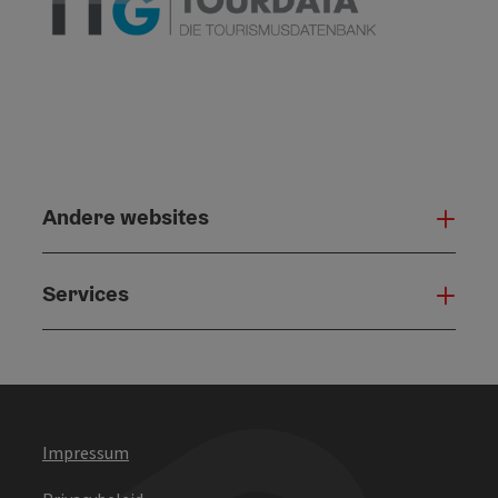
Andere websites
And
Services
Serv
Impressum