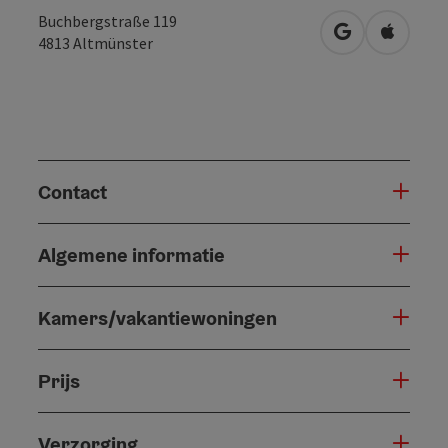
Buchbergstraße 119
Openen in Go
Openen 
4813
Altmünster
Contact
Algemene informatie
Kamers/vakantiewoningen
Prijs
Verzorging