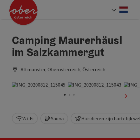
Accesskey
Accesskey
Accesskey
Accesskey
Accesskey
Accesskey
Accesskey
Accesskey
Inhoud
Navigatie
Paginabegin
Contact
Zoek
Impressum
Hoe deze website te gebruiken?
Startpagina
[4]
[0]
[3]
[1]
[5]
[7]
[2]
[6]
Neder
Taalke
Camping Maurerhäusl
im Salzkammergut
Altmünster, Oberösterreich, Österreich
nächst
Wi-Fi
Sauna
Huisdieren zijn hartelijk w