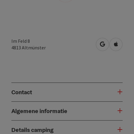
Im Feld 8
Openen in Go
Openen 
4813
Altmünster
Contact
Algemene informatie
Details camping