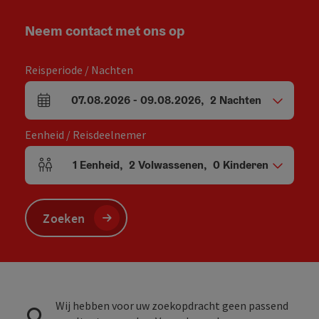
Neem contact met ons op
Reisperiode / Nachten
07.08.2026
-
09.08.2026
,
2
Nachten
Velden voor aankomst en vertrek
Eenheid / Reisdeelnemer
1
Eenheid
,
2
Volwassenen
,
0
Kinderen
Aantal eenheden en persoonsvelden
Zoeken
Wij hebben voor uw zoekopdracht geen passend