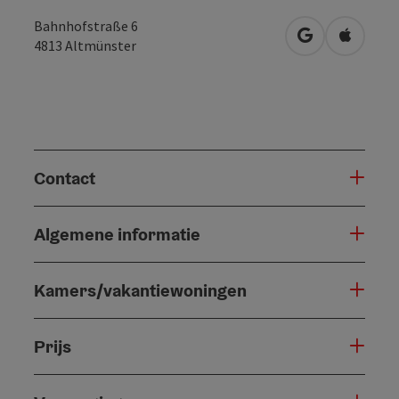
Bahnhofstraße 6
Openen in Go
Openen 
4813
Altmünster
Contact
Algemene informatie
Kamers/vakantiewoningen
Prijs