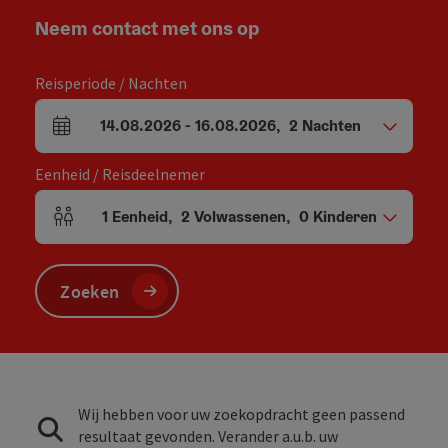
Neem contact met ons op
Reisperiode / Nachten
14.08.2026
-
16.08.2026
,
2
Nachten
Velden voor aankomst en vertrek
Eenheid / Reisdeelnemer
1
Eenheid
,
2
Volwassenen
,
0
Kinderen
Aantal eenheden en persoonsvelden
Zoeken
Wij hebben voor uw zoekopdracht geen passend
resultaat gevonden. Verander a.u.b. uw