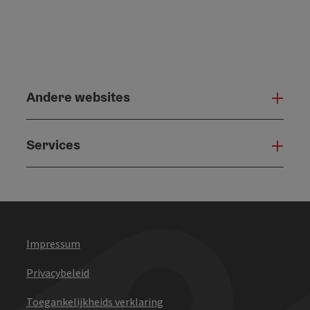
Andere websites
And
Services
Serv
Impressum
Privacybeleid
Toegankelijkheids verklaring