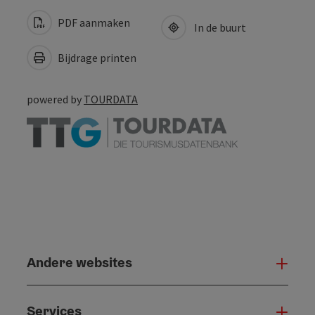
PDF aanmaken
In de buurt
Bijdrage printen
powered by
TOURDATA
Andere websites
And
Services
Serv