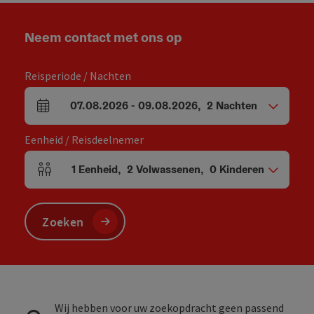
Neem contact met ons op
Reisperiode / Nachten
07.08.2026
-
09.08.2026
,
2
Nachten
Velden voor aankomst en vertrek
Eenheid / Reisdeelnemer
1
Eenheid
,
2
Volwassenen
,
0
Kinderen
Aantal eenheden en persoonsvelden
Zoeken
Wij hebben voor uw zoekopdracht geen passend