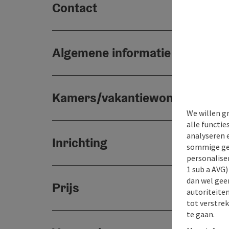
Contact
Algemene informatie
Kamers/vakantiewoningen
We willen g
alle functie
analyseren 
Inrichting
sommige gev
personaliser
1 sub a AVG
dan wel geen
Prijs
autoriteiten
tot verstre
te gaan.