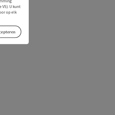
temming
e VS). U kunt
oor op elk
ccepteren