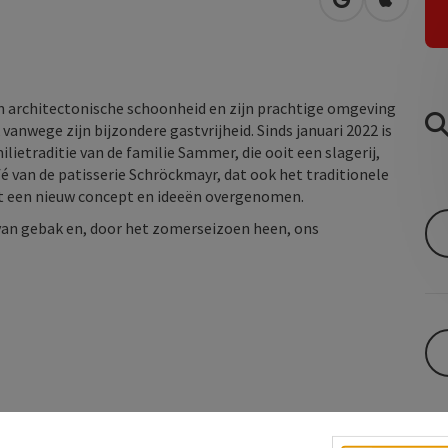
Openen in Go
Openen 
jn architectonische schoonheid en zijn prachtige omgeving
anwege zijn bijzondere gastvrijheid. Sinds januari 2022 is
ietraditie van de familie Sammer, die ooit een slagerij,
é van de patisserie Schröckmayr, dat ook het traditionele
met een nieuw concept en ideeën overgenomen.
 van gebak en, door het zomerseizoen heen, ons