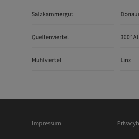
Salzkammergut
Donaur
Quellenviertel
360° A
Mühlviertel
Linz
Impressum
Privacyb