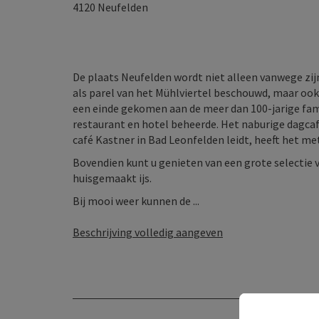
4120
Neufelden
De plaats Neufelden wordt niet alleen vanwege zi
als parel van het Mühlviertel beschouwd, maar ook v
een einde gekomen aan de meer dan 100-jarige famil
restaurant en hotel beheerde. Het naburige dagcaf
café Kastner in Bad Leonfelden leidt, heeft het 
Bovendien kunt u genieten van een grote selectie
huisgemaakt ijs.
Bij mooi weer kunnen de ...
Beschrijving volledig aangeven