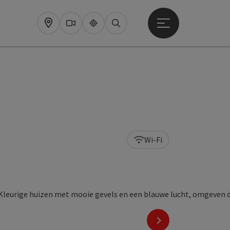
Startmenu openen
Map
Webcams
Upperguide
Zoeken
Wi-Fi
nächstes Element