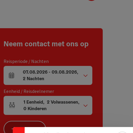
Neem contact met ons op
Reisperiode / Nachten
07.08.2026
-
09.08.2026
,
Velden voor aankomst en vertrek
2
Nachten
Eenheid / Reisdeelnemer
1
Eenheid
,
2
Volwassenen
,
Aantal eenheden en persoonsvelden
0
Kinderen
Banner inklappen
Zoeken