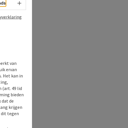
Taalkeuze - menu openen
nds
yverklaring
perkt van
uik ervan
. Het kan in
ing,
(art. 49 lid
rming bieden
k dat de
gang krijgen
 dit tegen