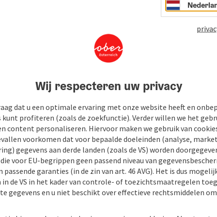
Nederla
privac
Wij respecteren uw privacy
raag dat u een optimale ervaring met onze website heeft en onbe
s kunt profiteren (zoals de zoekfunctie). Verder willen we het gebr
en content personaliseren. Hiervoor maken we gebruik van cookies
allen voorkomen dat voor bepaalde doeleinden (analyse, market
ing) gegevens aan derde landen (zoals de VS) worden doorgegeven 
) die voor EU-begrippen geen passend niveau van gegevensbesche
 passende garanties (in de zin van art. 46 AVG). Het is dus mogelij
 in de VS in het kader van controle- of toezichtsmaatregelen toe
kte gegevens en u niet beschikt over effectieve rechtsmiddelen om