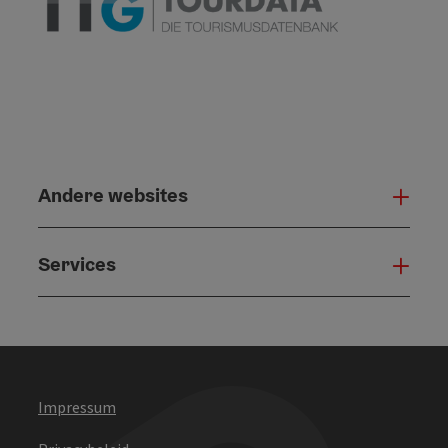
Andere websites
And
Services
Serv
Impressum