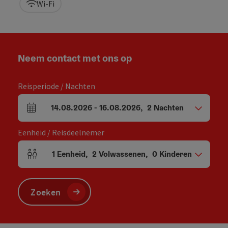
Wi-Fi
Neem contact met ons op
Reisperiode / Nachten
14.08.2026
-
16.08.2026
,
2
Nachten
Velden voor aankomst en vertrek
Eenheid / Reisdeelnemer
1
Eenheid
,
2
Volwassenen
,
0
Kinderen
Aantal eenheden en persoonsvelden
Zoeken