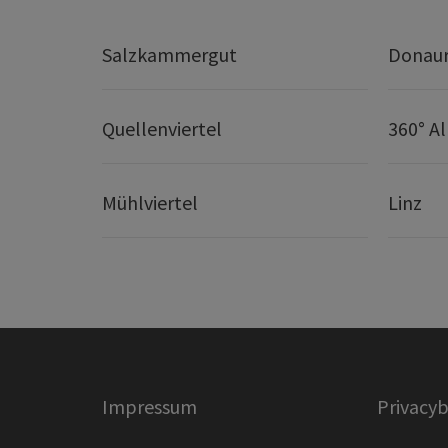
Salzkammergut
Donaur
Quellenviertel
360° A
Mühlviertel
Linz
Impressum
Privacyb