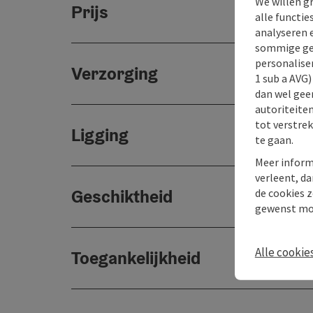
We willen g
Prijs
alle functie
analyseren 
sommige gev
personaliser
Verzorging
1 sub a AVG
dan wel geen
autoriteiten
tot verstre
Ligging
te gaan.
Meer inform
verleent, da
Geschiktheid
de cookies z
gewenst mo
Alle cookie
Toegankelijkheid