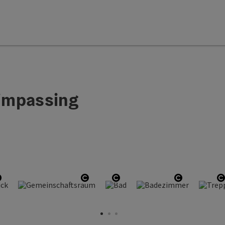
impassing
ight
Start Copyright
Start Copyright
Start Copyright
Start Copy
S