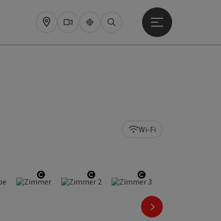
Startmenu openen
Map
Webcams
Upperguide
Zoeken
Wi-Fi
right
tart Copyright
Start Copyright
Start Copyright
Start Copyright
nächstes Element