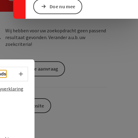
ogle Maps
in Apple Maps
Doe nu mee
Wij hebben voor uw zoekopdracht geen passend
resultaat gevonden. Verander a.u.b. uw
zoekcriteria!
Vrijblijvende aanvraag
Taalkeuze - menu openen
nds
yverklaring
Naar de website