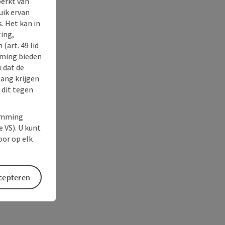
perkt van
uik ervan
. Het kan in
ing,
(art. 49 lid
rming bieden
k dat de
gang krijgen
 dit tegen
temming
e VS). U kunt
oor op elk
ccepteren