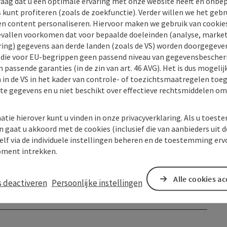
raag dat u een optimale ervaring met onze website heeft en onbe
s kunt profiteren (zoals de zoekfunctie). Verder willen we het gebr
en content personaliseren. Hiervoor maken we gebruik van cookies
allen voorkomen dat voor bepaalde doeleinden (analyse, market
ing) gegevens aan derde landen (zoals de VS) worden doorgegeven 
) die voor EU-begrippen geen passend niveau van gegevensbesche
 passende garanties (in de zin van art. 46 AVG). Het is dus mogelij
 in de VS in het kader van controle- of toezichtsmaatregelen toe
kte gegevens en u niet beschikt over effectieve rechtsmiddelen om
atie hierover kunt u vinden in onze privacyverklaring. Als u toes
n gaat u akkoord met de cookies (inclusief die van aanbieders uit d
elf via de individuele instellingen beheren en de toestemming erv
ment intrekken.
Alle cookies a
s deactiveren
Persoonlijke instellingen