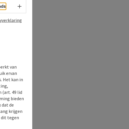
Taalkeuze - menu openen
nds
yverklaring
perkt van
uik ervan
. Het kan in
ing,
(art. 49 lid
rming bieden
k dat de
gang krijgen
 dit tegen