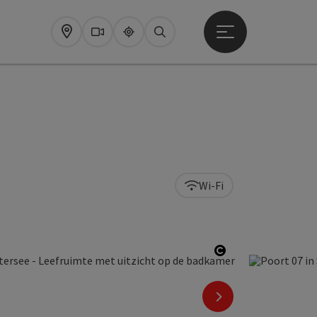
Startmenu openen
Map
Webcams
Upperguide
Zoeken
Wi-Fi
Start Copyright
nächstes Element