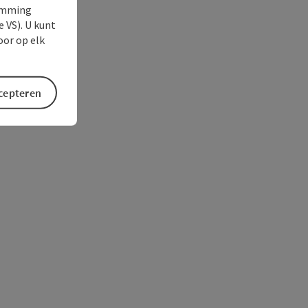
temming
e VS). U kunt
oor op elk
ccepteren