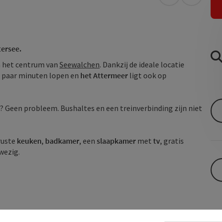
Openen in Go
Openen 
tersee.
n het centrum van
Seewalchen
. Dankzij de ideale locatie
n paar minuten lopen en
het Attermeer
ligt ook op
? Geen probleem. Bushaltes en een treinverbinding zijn niet
eruste
keuken
,
badkamer
, een
slaapkamer
met
tv
, gratis
wezig.