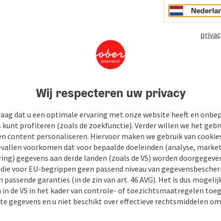
Nederla
privac
Wij respecteren uw privacy
raag dat u een optimale ervaring met onze website heeft en onbe
s kunt profiteren (zoals de zoekfunctie). Verder willen we het gebr
en content personaliseren. Hiervoor maken we gebruik van cookies
allen voorkomen dat voor bepaalde doeleinden (analyse, market
ing) gegevens aan derde landen (zoals de VS) worden doorgegeven 
) die voor EU-begrippen geen passend niveau van gegevensbesche
 passende garanties (in de zin van art. 46 AVG). Het is dus mogelij
 in de VS in het kader van controle- of toezichtsmaatregelen toe
kte gegevens en u niet beschikt over effectieve rechtsmiddelen om