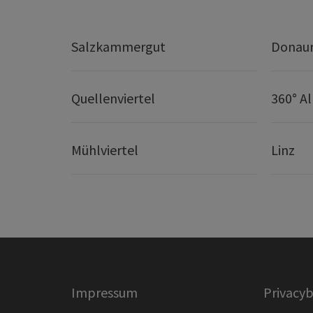
Salzkammergut
Donaur
Quellenviertel
360° A
Mühlviertel
Linz
Impressum
Privacyb