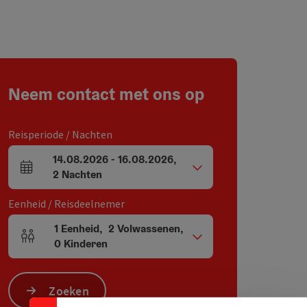
Neem contact met ons op
Reisperiode / Nachten
14.08.2026
-
16.08.2026
,
Velden voor aankomst en vertrek
2
Nachten
Eenheid / Reisdeelnemer
1
Eenheid
,
2
Volwassenen
,
Aantal eenheden en persoonsvelden
0
Kinderen
Zoeken