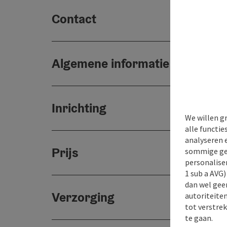
Contact
Algemene informatie
Inrichting
We willen g
alle functie
analyseren 
Prijs
sommige gev
personaliser
1 sub a AVG
dan wel geen
Verzorging
autoriteiten
tot verstre
te gaan.