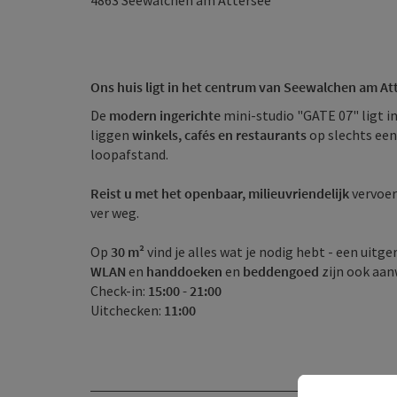
4863
Seewalchen am Attersee
Ons huis ligt in het centrum van Seewalchen am At
De
modern ingerichte
mini-studio "GATE 07" ligt i
liggen
winkels, cafés en restaurants
op slechts ee
loopafstand.
Reist u met het openbaar, milieuvriendelijk
vervoer
ver weg.
Op
30 m²
vind je alles wat je nodig hebt - een uitg
WLAN
en
handdoeken
en
beddengoed
zijn ook aan
Check-in:
15:00 - 21:00
Uitchecken:
11:00