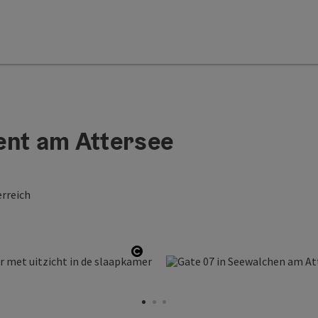
ent am Attersee
rreich
Start Copyright