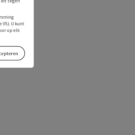
 dit tegen
temming
e VS). U kunt
oor op elk
ccepteren