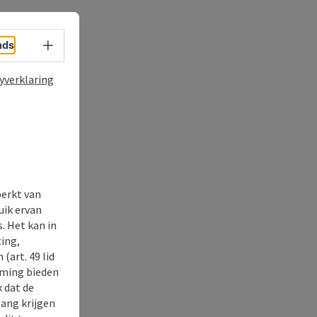
Taalkeuze - menu openen
nds
yverklaring
perkt van
uik ervan
. Het kan in
ing,
(art. 49 lid
rming bieden
k dat de
gang krijgen