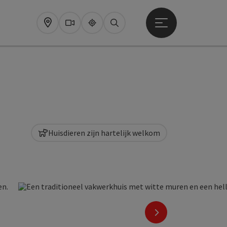
Startmenu openen
Map
Webcams
Upperguide
Zoeken
Huisdieren zijn hartelijk welkom
nächstes Element