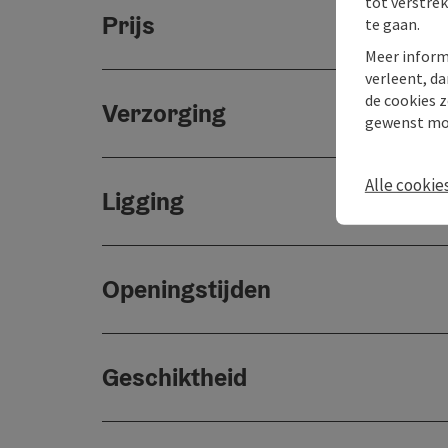
tot verstre
Prijs
te gaan.
Meer inform
verleent, da
de cookies z
Verzorging
gewenst mo
Alle cookie
Ligging
Openingstijden
Geschiktheid