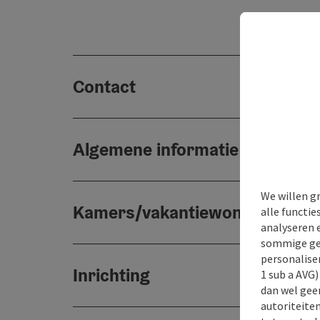
Contact
Algemene informatie
We willen g
Kamers/vakantiewoningen
alle functie
analyseren 
sommige gev
personaliser
Inrichting
1 sub a AVG
dan wel geen
autoriteiten