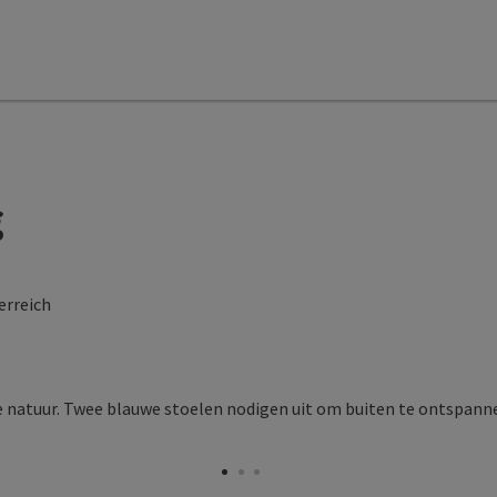
g
erreich