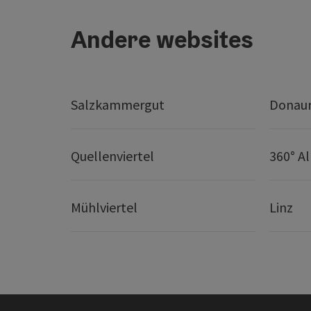
Andere websites
Salzkammergut
Donaur
Quellenviertel
360° A
Mühlviertel
Linz