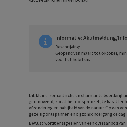
4101
Feldkirchen an der Donau
informatie: Akutmeldung/Inf
Beschrijving:
Geopend van maart tot oktober, minim
voor het hele huis
Dit kleine, romantische en charmante boerderijhui
gerenoveerd, zodat het oorspronkelijke karakter beh
afzondering en nabijheid van de natuur. Op een a
gezellig ontspannen en bij zonsondergang de dag a
Bewust wordt er afgezien van een overaanbod van