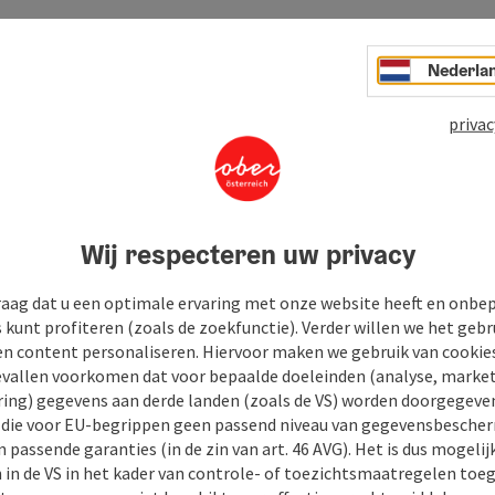
Nederla
privac
Wij respecteren uw privacy
raag dat u een optimale ervaring met onze website heeft en onbe
s kunt profiteren (zoals de zoekfunctie). Verder willen we het gebr
en content personaliseren. Hiervoor maken we gebruik van cookies
allen voorkomen dat voor bepaalde doeleinden (analyse, market
ing) gegevens aan derde landen (zoals de VS) worden doorgegeven 
) die voor EU-begrippen geen passend niveau van gegevensbesche
 passende garanties (in de zin van art. 46 AVG). Het is dus mogelij
 in de VS in het kader van controle- of toezichtsmaatregelen toe