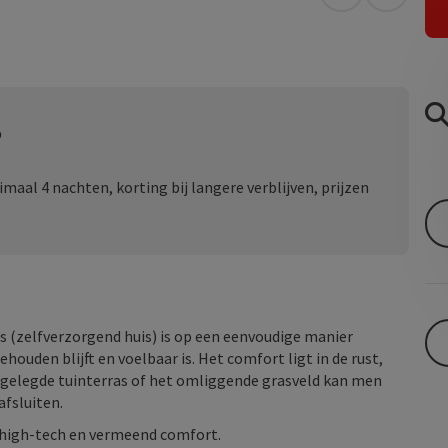
Openen in Go
Openen 
o
aal 4 nachten, korting bij langere verblijven, prijzen
s (zelfverzorgend huis) is op een eenvoudige manier
ouden blijft en voelbaar is. Het comfort ligt in de rust,
angelegde tuinterras of het omliggende grasveld kan men
fsluiten.
 high-tech en vermeend comfort.