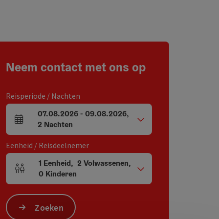
Neem contact met ons op
Reisperiode / Nachten
07.08.2026
-
09.08.2026
,
Velden voor aankomst en vertrek
2
Nachten
Eenheid / Reisdeelnemer
1
Eenheid
,
2
Volwassenen
,
Aantal eenheden en persoonsvelden
0
Kinderen
Zoeken