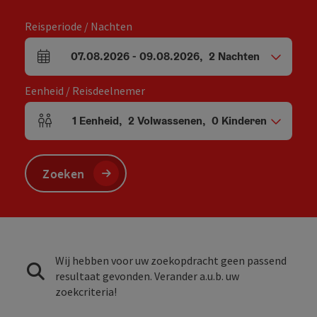
Reisperiode / Nachten
07.08.2026
-
09.08.2026
,
2
Nachten
Velden voor aankomst en vertrek
Eenheid / Reisdeelnemer
1
Eenheid
,
2
Volwassenen
,
0
Kinderen
Aantal eenheden en persoonsvelden
Zoeken
Wij hebben voor uw zoekopdracht geen passend
resultaat gevonden. Verander a.u.b. uw
zoekcriteria!