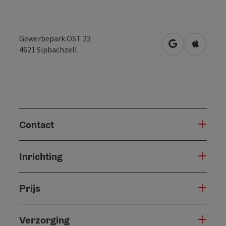
Gewerbepark OST 22
Openen in Go
Openen 
4621
Sipbachzell
Contact
Inrichting
Prijs
Verzorging