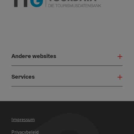
Andere websites
And
Services
Serv
Impressum
Privacybeleid