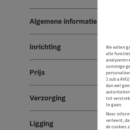
Algemene informatie
Inrichting
We willen g
alle functie
analyseren 
sommige gev
Prijs
personaliser
1 sub a AVG
dan wel geen
autoriteiten
Verzorging
tot verstre
te gaan.
Meer inform
verleent, da
Ligging
de cookies z