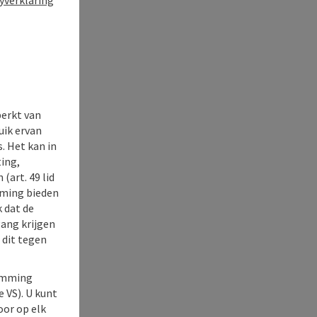
perkt van
uik ervan
. Het kan in
ing,
(art. 49 lid
rming bieden
k dat de
gang krijgen
 dit tegen
temming
e VS). U kunt
oor op elk