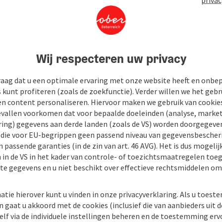
Wij respecteren uw privacy
raag dat u een optimale ervaring met onze website heeft en onbe
s kunt profiteren (zoals de zoekfunctie). Verder willen we het gebr
en content personaliseren. Hiervoor maken we gebruik van cookies
allen voorkomen dat voor bepaalde doeleinden (analyse, market
ing) gegevens aan derde landen (zoals de VS) worden doorgegeven 
) die voor EU-begrippen geen passend niveau van gegevensbesche
 passende garanties (in de zin van art. 46 AVG). Het is dus mogelij
 in de VS in het kader van controle- of toezichtsmaatregelen toe
kte gegevens en u niet beschikt over effectieve rechtsmiddelen om
atie hierover kunt u vinden in onze privacyverklaring. Als u toes
n gaat u akkoord met de cookies (inclusief die van aanbieders uit d
elf via de individuele instellingen beheren en de toestemming erv