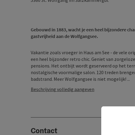
5360
St. Wolfgang im Salzkammergut
Gebouwd in 1883, wacht je een heel bijzondere char
gastvrijheid aan de Wolfgangsee.
Vakantie zoals vroeger in Haus am See - de vele ori
een heel bijzonder retro chic. Geniet van zorgeloz
pensions. Het ontbijt wordt geserveerd op het terr
nostalgische voormalige salon. 120 treden brengen
badstrand. Meer Wolfgangsee is niet mogelijk! ...
Beschrijving volledig aangeven
Contact