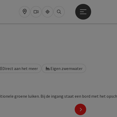
Startmenu openen
Map
Webcams
Upperguide
Zoeken
Direct aan het meer
Eigen zwemwater
nächstes Element