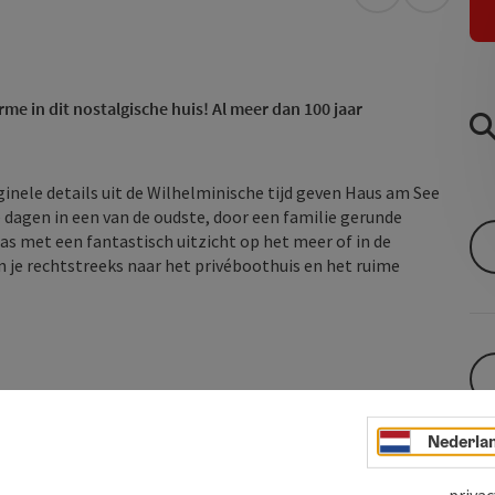
Openen in Go
Openen 
me in dit nostalgische huis! Al meer dan 100 jaar
ginele details uit de Wilhelminische tijd geven Haus am See
e dagen in een van de oudste, door een familie gerunde
as met een fantastisch uitzicht op het meer of in de
 je rechtstreeks naar het privéboothuis en het ruime
Nederla
privac