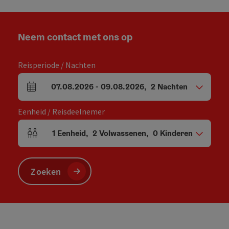
Neem contact met ons op
Reisperiode / Nachten
07.08.2026
-
09.08.2026
,
2
Nachten
Velden voor aankomst en vertrek
Eenheid / Reisdeelnemer
1
Eenheid
,
2
Volwassenen
,
0
Kinderen
Aantal eenheden en persoonsvelden
Zoeken