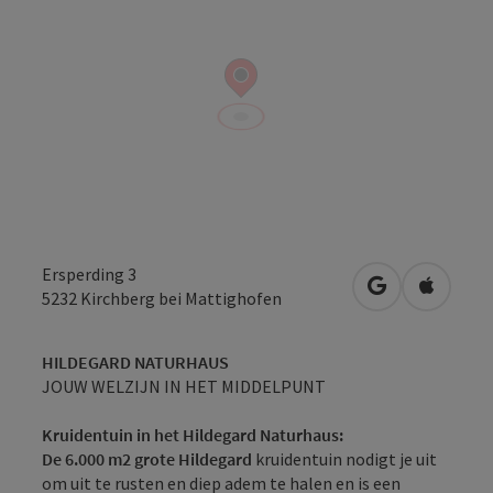
Ersperding 3
Openen in Go
Openen 
5232
Kirchberg bei Mattighofen
HILDEGARD NATURHAUS
JOUW WELZIJN IN HET MIDDELPUNT
Kruidentuin in het Hildegard Naturhaus:
De 6.000 m2 grote Hildegard
kruidentuin nodigt je uit
om uit te rusten en diep adem te halen en is een