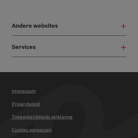
Andere websites
And
Services
Serv
Impressum
Privacybeleid
Toegankelijkheids verklaring
Cookies aanpassen