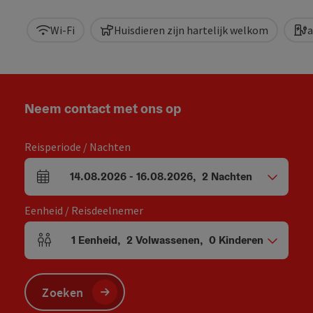
Wi-Fi
Huisdieren zijn hartelijk welkom
a
Neem contact met ons op
Reisperiode / Nachten
14.08.2026
-
16.08.2026
,
2
Nachten
Velden voor aankomst en vertrek
Eenheid / Reisdeelnemer
1
Eenheid
,
2
Volwassenen
,
0
Kinderen
Aantal eenheden en persoonsvelden
Zoeken