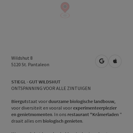
Wildshut 8
Openen in Go
Openen 
5120
St. Pantaleon
STIEGL - GUT WILDSHUT
ONTSPANNING VOOR ALLE ZINTUIGEN
Biergut
staat voor
duurzame biologische landbouw
,
voor diversiteit en vooral voor
experimenteerplezier
en genietmomenten
. In ons
restaurant "Kråmerladen
"
draait alles om
biologisch genieten
.