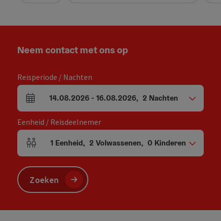
Neem contact met ons op
Reisperiode / Nachten
14.08.2026
-
16.08.2026
,
2
Nachten
Velden voor aankomst en vertrek
Eenheid / Reisdeelnemer
1
Eenheid
,
2
Volwassenen
,
0
Kinderen
Aantal eenheden en persoonsvelden
Zoeken