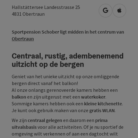
Hallstättersee Landesstrasse 25
Openen in Go
Openen 
4831
Obertraun
Sportpension Schober ligt midden in het centrum van
Obertraun
Centraal, rustig, adembenemend
uitzicht op de bergen
Geniet van het unieke uitzicht op onze omliggende
bergen direct vanaf het balkon!
Al onze onlangs gerenoveerde kamers hebben een
balkon
en zijn uitgerust met een
waterkoker
.
Sommige kamers hebben ook een
kleine kitchenette
.
Je kunt ook gebruik maken van onze
gratis WLAN
.
We zijn
centraal gelegen
en daarom een
prima
uitvalsbasis
voor alle activiteiten. Of je nu sportief de
omgeving wilt verkennen of aan een dagtocht wilt