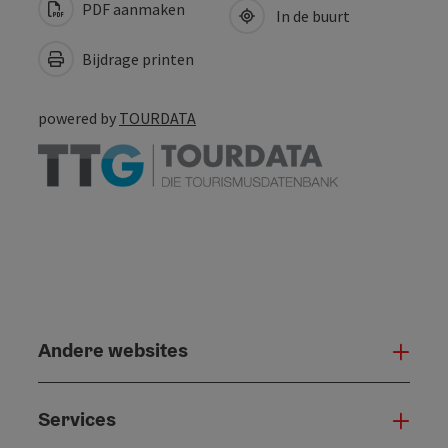
PDF aanmaken
In de buurt
Bijdrage printen
powered by
TOURDATA
Andere websites
And
Services
Serv