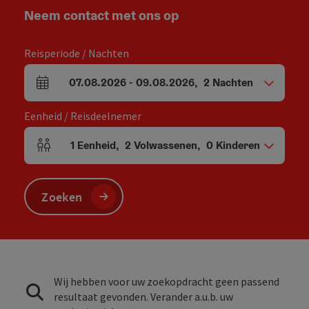
Neem contact met ons op
Reisperiode / Nachten
07.08.2026
-
09.08.2026
,
2
Nachten
Velden voor aankomst en vertrek
Eenheid / Reisdeelnemer
1
Eenheid
,
2
Volwassenen
,
0
Kinderen
Aantal eenheden en persoonsvelden
Zoeken
Wij hebben voor uw zoekopdracht geen passend
resultaat gevonden. Verander a.u.b. uw