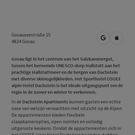
Gosauseestraße 15
Openen in Go
Openen 
4824
Gosau
Gosau ligt in het centrum van het Salzkammergut,
tussen het beroemde UNESCO-dorp Hallstatt aan het
prachtige Hallstattmeer en de bergen van Dachstein
met diverse skimogelijkheden. Het Sporthotel COOEE
alpin Hotel Dachstein is het ideale uitgangspunt om de
regio in de zomer en winter te verkennen.
In de
Dachstein Apartments
kunnen gasten een echte
oase van welzijn verwachten met uitzicht op de Alpen.
De appartementen bieden flexibele
slaapkameropties, open ruimtes en volledig
uitgeruste keukens. Omdat de appartementen zich in
het COOEE alpin Hotel Dachstein bevinden, hebben