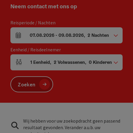
Neem contact met ons op
Reisperiode / Nachten
07.08.2026
-
09.08.2026
,
2
Nachten
Velden voor aankomst en vertrek
Eenheid / Reisdeelnemer
1
Eenheid
,
2
Volwassenen
,
0
Kinderen
Aantal eenheden en persoonsvelden
Zoeken
Wij hebben voor uw zoekopdracht geen passend
resultaat gevonden. Verander a.u.b. uw