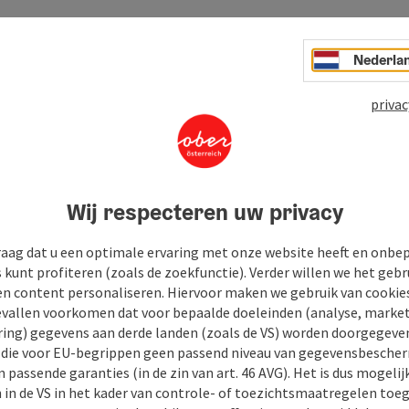
Nederla
privac
Wij respecteren uw privacy
raag dat u een optimale ervaring met onze website heeft en onbe
s kunt profiteren (zoals de zoekfunctie). Verder willen we het gebr
en content personaliseren. Hiervoor maken we gebruik van cookies
allen voorkomen dat voor bepaalde doeleinden (analyse, market
ing) gegevens aan derde landen (zoals de VS) worden doorgegeven 
) die voor EU-begrippen geen passend niveau van gegevensbesche
 passende garanties (in de zin van art. 46 AVG). Het is dus mogelij
 in de VS in het kader van controle- of toezichtsmaatregelen toe