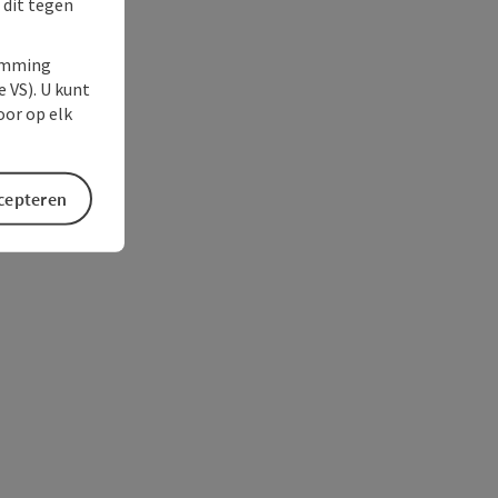
 dit tegen
temming
e VS). U kunt
oor op elk
ccepteren