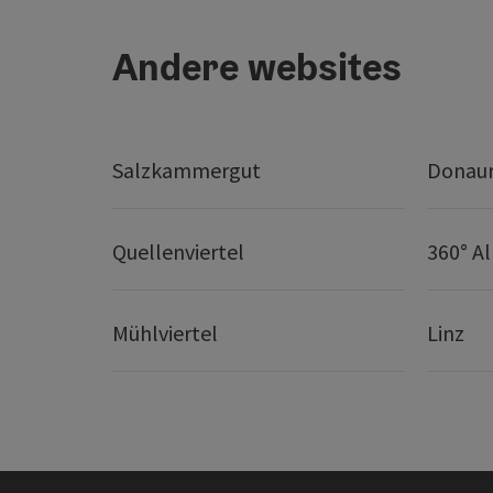
Andere websites
Salzkammergut
Donaur
Quellenviertel
360° A
Mühlviertel
Linz