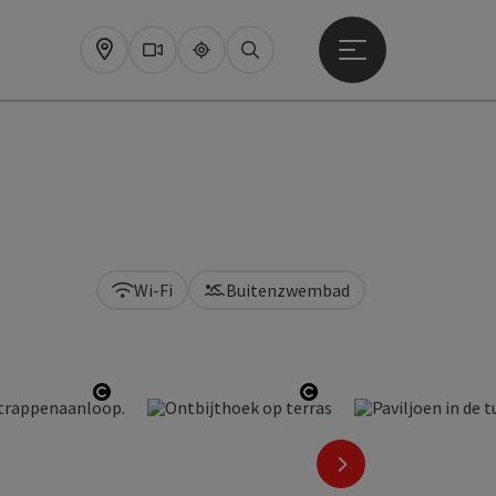
Startmenu openen
Map
Webcams
Upperguide
Zoeken
Wi-Fi
Buitenzwembad
Start Copyright
Start Copyright
nächstes Element