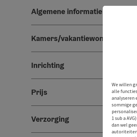
Algemene informatie
Kamers/vakantiewoningen
Inrichting
We willen g
Prijs
alle functie
analyseren 
sommige gev
personaliser
Verzorging
1 sub a AVG
dan wel geen
autoriteiten