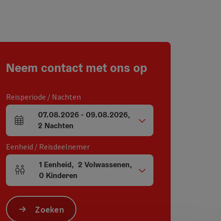
Neem contact met ons op
Reisperiode / Nachten
07.08.2026
-
09.08.2026
,
Velden voor aankomst en vertrek
2
Nachten
Eenheid / Reisdeelnemer
1
Eenheid
,
2
Volwassenen
,
Aantal eenheden en persoonsvelden
0
Kinderen
Zoeken