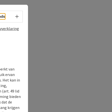
Taalkeuze - menu openen
nds
yverklaring
perkt van
uik ervan
. Het kan in
ing,
(art. 49 lid
rming bieden
k dat de
gang krijgen