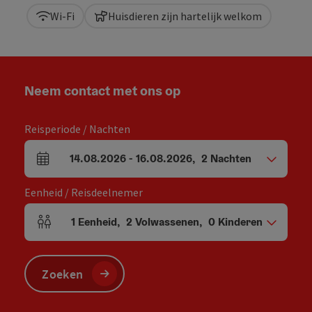
Wi-Fi
Huisdieren zijn hartelijk welkom
Neem contact met ons op
Reisperiode / Nachten
14.08.2026
-
16.08.2026
,
2
Nachten
Velden voor aankomst en vertrek
Eenheid / Reisdeelnemer
1
Eenheid
,
2
Volwassenen
,
0
Kinderen
Aantal eenheden en persoonsvelden
Zoeken