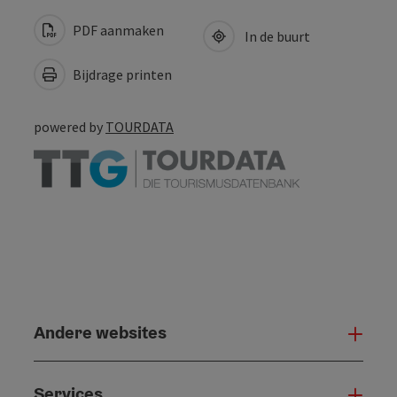
PDF aanmaken
In de buurt
Bijdrage printen
powered by
TOURDATA
Andere websites
And
Services
Serv