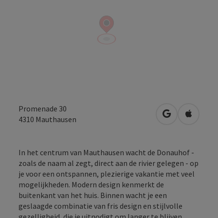
Promenade 30
Openen in Go
Openen 
4310
Mauthausen
In het centrum van Mauthausen wacht de Donauhof -
zoals de naam al zegt, direct aan de rivier gelegen - op
je voor een ontspannen, plezierige vakantie met veel
mogelijkheden. Modern design kenmerkt de
buitenkant van het huis. Binnen wacht je een
geslaagde combinatie van fris design en stijlvolle
gezelligheid, die je uitnodigt om langer te blijven.