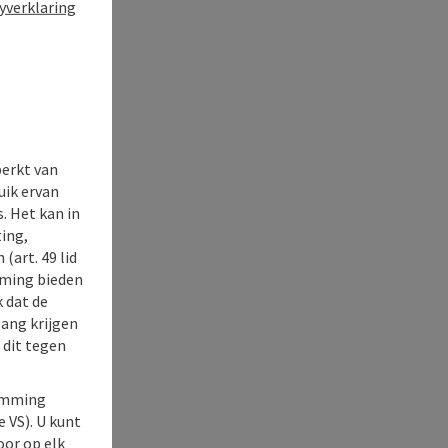
yverklaring
perkt van
uik ervan
. Het kan in
ing,
(art. 49 lid
rming bieden
k dat de
gang krijgen
 dit tegen
temming
e VS). U kunt
oor op elk