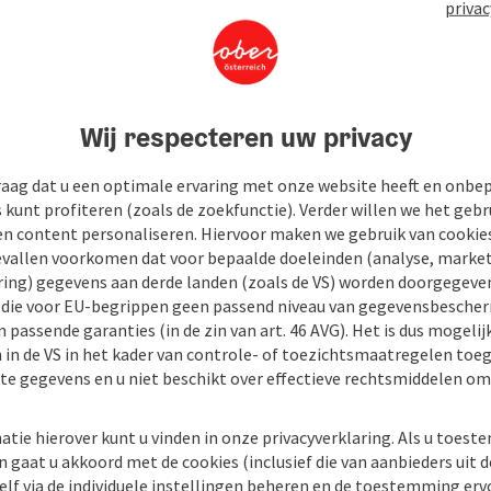
privac
Wij respecteren uw privacy
raag dat u een optimale ervaring met onze website heeft en onbe
s kunt profiteren (zoals de zoekfunctie). Verder willen we het gebr
en content personaliseren. Hiervoor maken we gebruik van cookies
allen voorkomen dat voor bepaalde doeleinden (analyse, market
ing) gegevens aan derde landen (zoals de VS) worden doorgegeven 
) die voor EU-begrippen geen passend niveau van gegevensbesche
 passende garanties (in de zin van art. 46 AVG). Het is dus mogelij
 in de VS in het kader van controle- of toezichtsmaatregelen toe
kte gegevens en u niet beschikt over effectieve rechtsmiddelen om
atie hierover kunt u vinden in onze privacyverklaring. Als u toes
n gaat u akkoord met de cookies (inclusief die van aanbieders uit d
elf via de individuele instellingen beheren en de toestemming erv