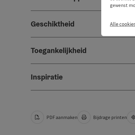
gewenst mo
Geschiktheid
Alle cookie
Toegankelijkheid
Inspiratie
PDF aanmaken
Bijdrage printen