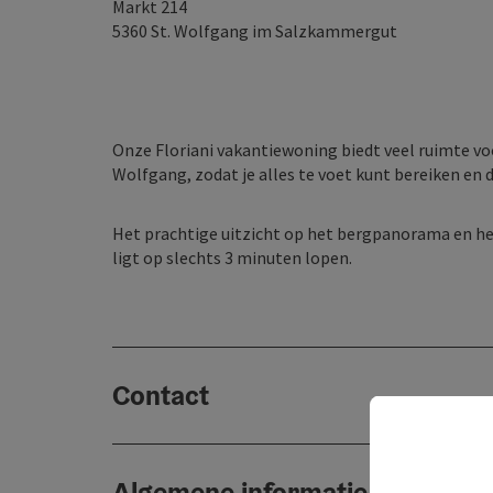
Markt 214
5360
St. Wolfgang im Salzkammergut
Onze Floriani vakantiewoning biedt veel ruimte vo
Wolfgang, zodat je alles te voet kunt bereiken en 
Het prachtige uitzicht op het bergpanorama en het
ligt op slechts 3 minuten lopen.
Contact
Algemene informatie