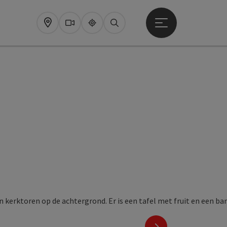
Startmenu openen
Map
Webcams
Upperguide
Zoeken
nächstes Element