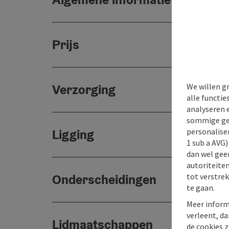
Prijs
We willen g
Verzorging
alle functie
analyseren 
sommige gev
personaliser
Ligging
1 sub a AVG
dan wel geen
autoriteiten
tot verstre
Onderscheidingen
te gaan.
Meer inform
verleent, da
Lidmaatschappen
de cookies z