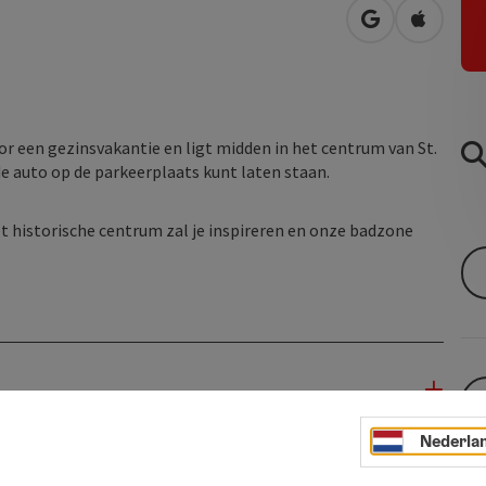
Openen in Go
Openen 
or een gezinsvakantie en ligt midden in het centrum van St.
de auto op de parkeerplaats kunt laten staan.
 historische centrum zal je inspireren en onze badzone
Nederla