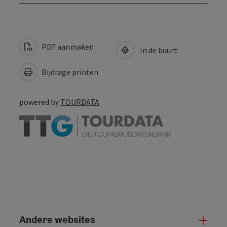
PDF aanmaken
In de buurt
Bijdrage printen
powered by
TOURDATA
Andere websites
And