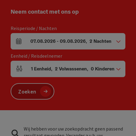
Neem contact met ons op
Reisperiode / Nachten
07.08.2026
-
09.08.2026
,
2
Nachten
Velden voor aankomst en vertrek
Eenheid / Reisdeelnemer
1
Eenheid
,
2
Volwassenen
,
0
Kinderen
Aantal eenheden en persoonsvelden
Zoeken
Wij hebben voor uw zoekopdracht geen passend
resultaat gevonden. Verander a.u.b. uw