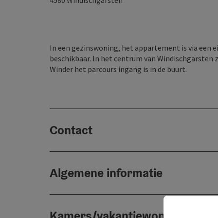
4580
Windischgarsten
In een gezinswoning, het appartement is via een ei
beschikbaar. In het centrum van Windischgarsten zi
Winder het parcours ingang is in de buurt.
Contact
Algemene informatie
Kamers/vakantiewoningen