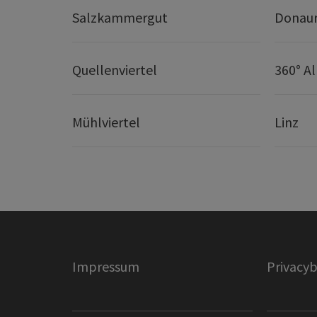
Salzkammergut
Donaur
Quellenviertel
360° A
Mühlviertel
Linz
Impressum
Privacyb