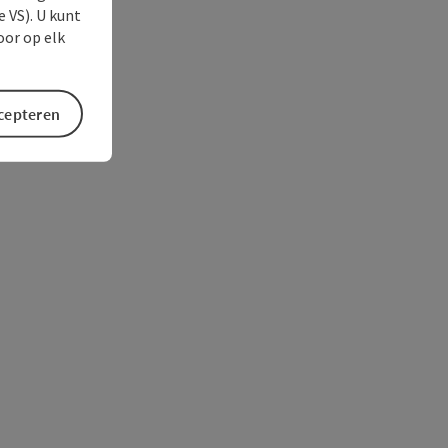
e VS). U kunt
oor op elk
ccepteren