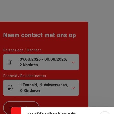
Neem contact met ons op
Reisperiode / Nachten
07.08.2026
-
09.08.2026
,
Velden voor aankomst en vertrek
2
Nachten
Eenheid / Reisdeelnemer
1
Eenheid
,
2
Volwassenen
,
Aantal eenheden en persoonsvelden
0
Kinderen
Banner inklappen
Zoeken