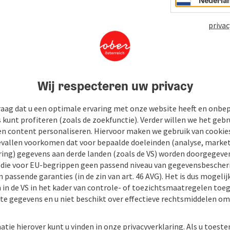
Nederla
privac
Wij respecteren uw privacy
raag dat u een optimale ervaring met onze website heeft en onbe
s kunt profiteren (zoals de zoekfunctie). Verder willen we het gebr
en content personaliseren. Hiervoor maken we gebruik van cookies
allen voorkomen dat voor bepaalde doeleinden (analyse, market
ing) gegevens aan derde landen (zoals de VS) worden doorgegeven 
) die voor EU-begrippen geen passend niveau van gegevensbesche
 passende garanties (in de zin van art. 46 AVG). Het is dus mogelij
 in de VS in het kader van controle- of toezichtsmaatregelen toe
kte gegevens en u niet beschikt over effectieve rechtsmiddelen om
atie hierover kunt u vinden in onze privacyverklaring. Als u toes