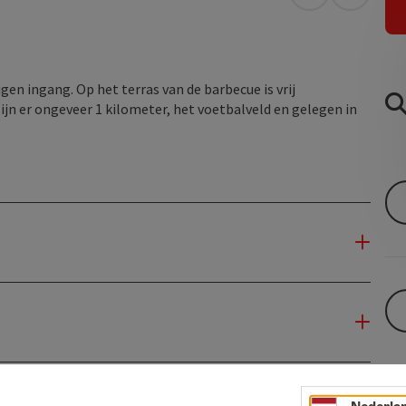
Openen in Go
Openen 
gen ingang. Op het terras van de barbecue is vrij
jn er ongeveer 1 kilometer, het voetbalveld en gelegen in