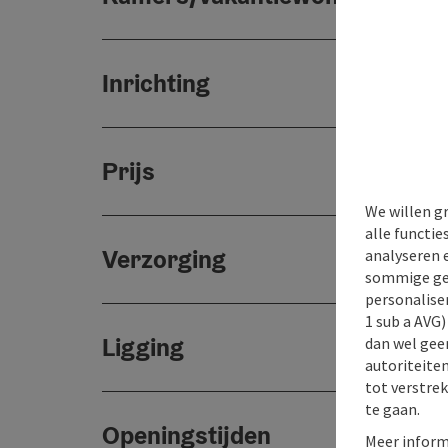
Inrichting
Prijs
We willen g
alle functie
Verzorging
analyseren 
sommige gev
personaliser
1 sub a AVG
Ligging
dan wel geen
autoriteiten
tot verstre
te gaan.
Openingstijden
Meer inform