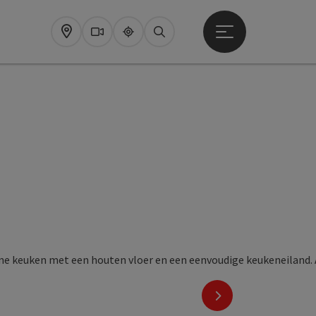
Startmenu openen
Map
Webcams
Upperguide
Zoeken
ht
nächstes Element