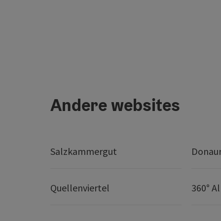
Andere websites
Salzkammergut
Donaur
Quellenviertel
360° A