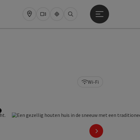
Startmenu openen
Map
Webcams
Upperguide
Zoeken
Wi-Fi
Start Copyright
nächstes Element