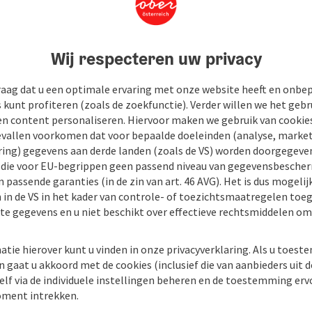
Wij respecteren uw privacy
raag dat u een optimale ervaring met onze website heeft en onbe
s kunt profiteren (zoals de zoekfunctie). Verder willen we het gebr
en content personaliseren. Hiervoor maken we gebruik van cookies
allen voorkomen dat voor bepaalde doeleinden (analyse, market
ing) gegevens aan derde landen (zoals de VS) worden doorgegeven 
) die voor EU-begrippen geen passend niveau van gegevensbesche
 passende garanties (in de zin van art. 46 AVG). Het is dus mogelij
 in de VS in het kader van controle- of toezichtsmaatregelen toe
kte gegevens en u niet beschikt over effectieve rechtsmiddelen om
atie hierover kunt u vinden in onze privacyverklaring. Als u toes
n gaat u akkoord met de cookies (inclusief die van aanbieders uit d
elf via de individuele instellingen beheren en de toestemming erv
ment intrekken.