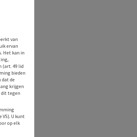
perkt van
uik ervan
. Het kan in
ing,
(art. 49 lid
rming bieden
k dat de
gang krijgen
 dit tegen
temming
e VS). U kunt
oor op elk