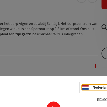
Openen in Go
Openen 
er het dorp Aigen en de abdij Schlägl. Het dorpscentrum van
legen winkel is een Sparmarkt op 0,8 km afstand. Ons huis
laatsen zijn gratis beschikbaar. Wifi is inbegrepen.
Nederla
privac