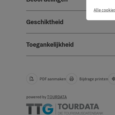
Alle cookie
Geschiktheid
Toegankelijkheid
PDF aanmaken
Bijdrage printen
powered by
TOURDATA