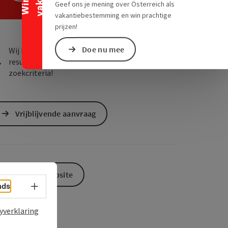
ogle Maps
in Apple Maps
Geef ons je mening over Österreich als
vakantiebestemming en win prachtige
prijzen!
Doe nu mee
Wij hebben voor uw zoekopdracht geen passend
resultaat gevonden. Verander a.u.b. uw
zoekcriteria!
Vrijblijvende aanvraag
Naar de website
Taalkeuze - menu openen
nds
yverklaring