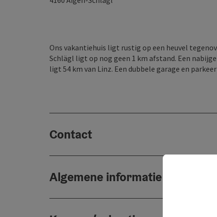
4160
Aigen-Schlägl
Ons vakantiehuis ligt rustig op een heuvel tegenov
Schlägl ligt op nog geen 1 km afstand. Een nabijge
ligt 54 km van Linz. Een dubbele garage en parkeerp
Contact
Algemene informatie