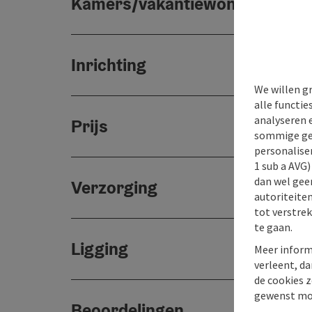
Kamers/vakantiewoningen
Inrichting
We willen g
alle functie
analyseren 
Prijs
sommige gev
personaliser
1 sub a AVG
dan wel geen
Verzorging
autoriteiten
tot verstre
te gaan.
Ligging
Meer inform
verleent, da
de cookies z
gewenst mo
Beoordelingen