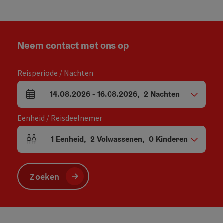
Neem contact met ons op
Reisperiode / Nachten
14.08.2026
-
16.08.2026
,
2
Nachten
Velden voor aankomst en vertrek
Eenheid / Reisdeelnemer
1
Eenheid
,
2
Volwassenen
,
0
Kinderen
Aantal eenheden en persoonsvelden
Zoeken