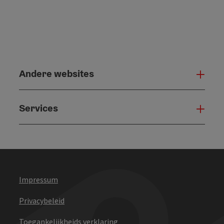
Andere websites
And
Services
Serv
Impressum
Privacybeleid
Toegankelijkheids verklaring