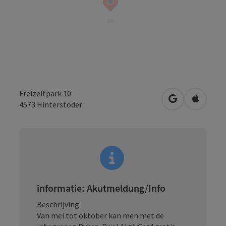
Freizeitpark 10
Openen in Go
Openen 
4573
Hinterstoder
informatie: Akutmeldung/Info
Beschrijving:
Van mei tot oktober kan men met de