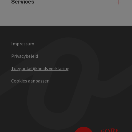
Services
Serv
Impressum
Privacybeleid
Toegankelijkheids verklaring
Cookies aanpassen