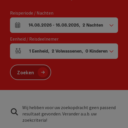
Reisperiode / Nachten
14.08.2026
-
16.08.2026
,
2
Nachten
Velden voor aankomst en vertrek
Eenheid / Reisdeelnemer
1
Eenheid
,
2
Volwassenen
,
0
Kinderen
Aantal eenheden en persoonsvelden
Zoeken
Wij hebben voor uw zoekopdracht geen passend
resultaat gevonden. Verander a.u.b. uw
zoekcriteria!