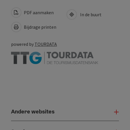
PDF aanmaken
In de buurt
Bijdrage printen
powered by
TOURDATA
Andere websites
And