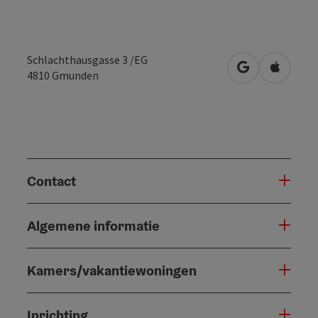
Schlachthausgasse 3 /EG
Openen in Go
Openen 
4810
Gmunden
Contact
Algemene informatie
Kamers/vakantiewoningen
Inrichting