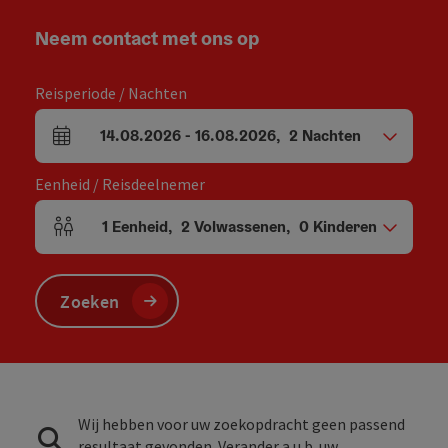
Neem contact met ons op
Reisperiode / Nachten
14.08.2026
-
16.08.2026
,
2
Nachten
Velden voor aankomst en vertrek
Eenheid / Reisdeelnemer
1
Eenheid
,
2
Volwassenen
,
0
Kinderen
Aantal eenheden en persoonsvelden
Zoeken
Wij hebben voor uw zoekopdracht geen passend
resultaat gevonden. Verander a.u.b. uw