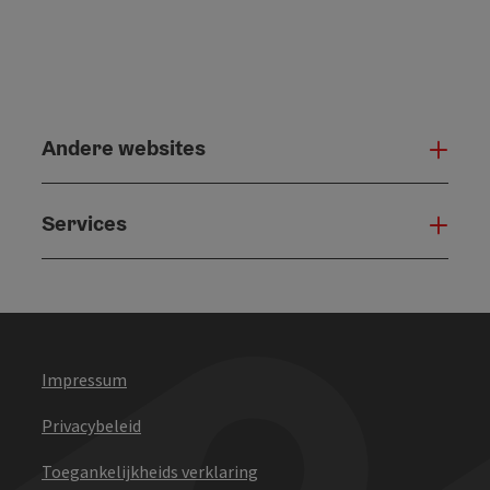
Andere websites
And
Services
Serv
Impressum
Privacybeleid
Toegankelijkheids verklaring