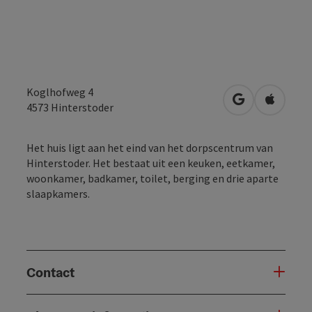
Koglhofweg 4
Openen in Go
Openen 
4573
Hinterstoder
Het huis ligt aan het eind van het dorpscentrum van
Hinterstoder. Het bestaat uit een keuken, eetkamer,
woonkamer, badkamer, toilet, berging en drie aparte
slaapkamers.
Contact