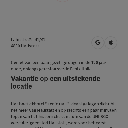
Lahnstraße 41/42
Openen in Go
Openen 
4830
Hallstatt
Geniet van een paar gezellige dagen in de 120 jaar
oude, onlangs gerestaureerde Fenix Hall.
Vakantie op een uitstekende
locatie
Het
boetiekhotel "Fenix Hall",
ideaal gelegen dicht bij
het meer van Hallstatt
en op slechts een paar minuten
lopen van het historische centrum van de
UNESCO-
werelderfgoedstad
Hallstatt
, werd voor het eerst