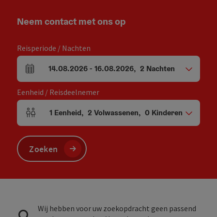
Neem contact met ons op
Reisperiode / Nachten
14.08.2026
-
16.08.2026
,
2
Nachten
Velden voor aankomst en vertrek
Eenheid / Reisdeelnemer
1
Eenheid
,
2
Volwassenen
,
0
Kinderen
Aantal eenheden en persoonsvelden
Zoeken
Wij hebben voor uw zoekopdracht geen passend