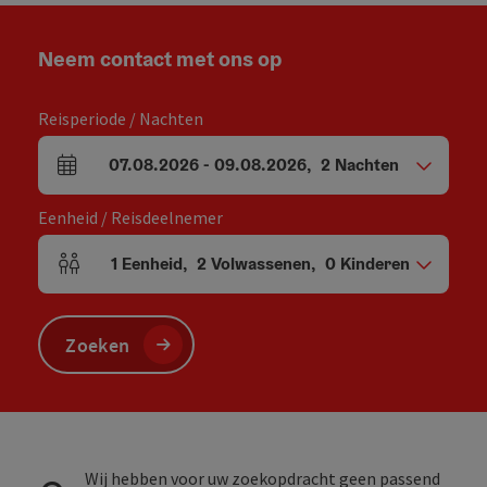
Neem contact met ons op
Reisperiode / Nachten
07.08.2026
-
09.08.2026
,
2
Nachten
Velden voor aankomst en vertrek
Eenheid / Reisdeelnemer
1
Eenheid
,
2
Volwassenen
,
0
Kinderen
Aantal eenheden en persoonsvelden
Zoeken
Wij hebben voor uw zoekopdracht geen passend