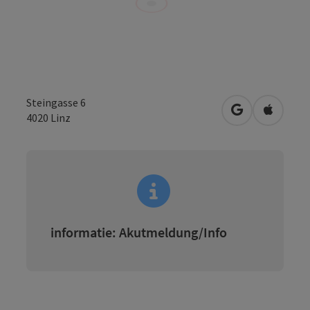
Steingasse 6
Openen in Go
Openen 
4020
Linz
informatie: Akutmeldung/Info