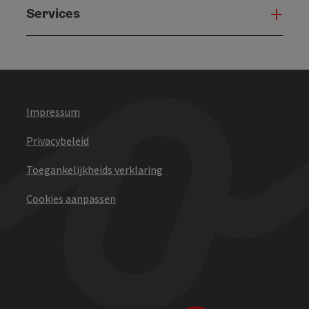
Services
Serv
Impressum
Privacybeleid
Toegankelijkheids verklaring
Cookies aanpassen