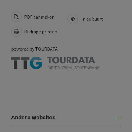
PDF aanmaken
In de buurt
Bijdrage printen
powered by
TOURDATA
Andere websites
And