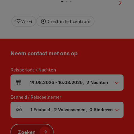
nächst
Wi-Fi
Direct in het centrum
Neem contact met ons op
Reisperiode / Nachten
14.08.2026
-
16.08.2026
,
2
Nachten
Velden voor aankomst en vertrek
Eenheid / Reisdeelnemer
1
Eenheid
,
2
Volwassenen
,
0
Kinderen
Aantal eenheden en persoonsvelden
Zoeken