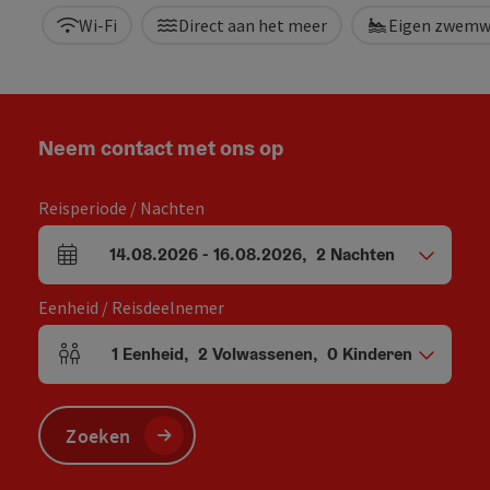
Wi-Fi
Direct aan het meer
Eigen zwemw
Neem contact met ons op
Reisperiode / Nachten
14.08.2026
-
16.08.2026
,
2
Nachten
Velden voor aankomst en vertrek
Eenheid / Reisdeelnemer
1
Eenheid
,
2
Volwassenen
,
0
Kinderen
Aantal eenheden en persoonsvelden
Zoeken