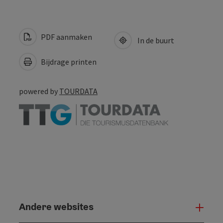
PDF aanmaken
In de buurt
Bijdrage printen
powered by
TOURDATA
Andere websites
And