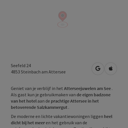
Seefeld 24
Openen in Go
Openen 
4853
Steinbach am Attersee
Geniet van je verblijf in het
Atterseejuwelen am See
.
Als gast kun je gebruikmaken van
de eigen badzone
van het hotel
aan de
prachtige Attersee in het
betoverende Salzkammergut
.
De moderne en lichte vakantiewoningen liggen
heel
dicht bij het meer
en het gebruik van de