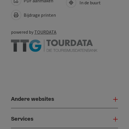
PDF aanmaken
In de buurt
Bijdrage printen
powered by
TOURDATA
Andere websites
And
Services
Serv