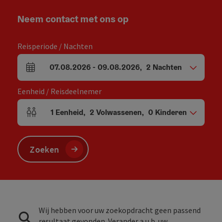
Neem contact met ons op
Reisperiode / Nachten
07.08.2026
-
09.08.2026
,
2
Nachten
Velden voor aankomst en vertrek
Eenheid / Reisdeelnemer
1
Eenheid
,
2
Volwassenen
,
0
Kinderen
Aantal eenheden en persoonsvelden
Zoeken
Wij hebben voor uw zoekopdracht geen passend
resultaat gevonden. Verander a.u.b. uw