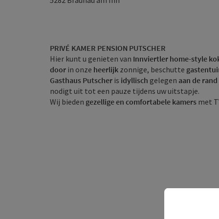
5282
Braunau am Inn
PRIVÉ KAMER PENSION PUTSCHER
Hier kunt u genieten van
Innviertler home-style ko
door
in onze
heerlijk
zonnige, beschutte
gastentu
Gasthaus Putscher
is
idyllisch
gelegen
aan de rand
nodigt uit tot een pauze tijdens uw uitstapje.
Wij bieden
gezellige en comfortabele kamers
met T