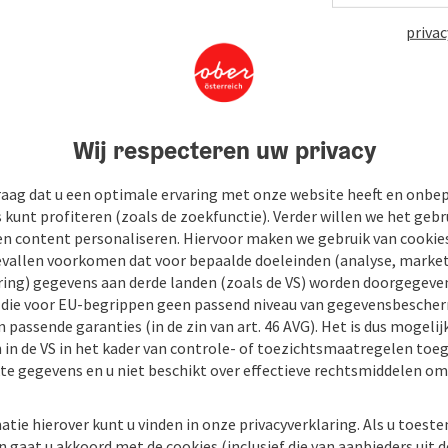
privac
Wij respecteren uw privacy
raag dat u een optimale ervaring met onze website heeft en onbe
s kunt profiteren (zoals de zoekfunctie). Verder willen we het gebr
en content personaliseren. Hiervoor maken we gebruik van cookies
allen voorkomen dat voor bepaalde doeleinden (analyse, market
ing) gegevens aan derde landen (zoals de VS) worden doorgegeven 
) die voor EU-begrippen geen passend niveau van gegevensbesche
 passende garanties (in de zin van art. 46 AVG). Het is dus mogelij
 in de VS in het kader van controle- of toezichtsmaatregelen toe
kte gegevens en u niet beschikt over effectieve rechtsmiddelen om
atie hierover kunt u vinden in onze privacyverklaring. Als u toes
n gaat u akkoord met de cookies (inclusief die van aanbieders uit d