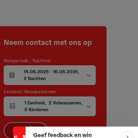
Neem contact met ons op
Reisperiode / Nachten
14.08.2026
-
16.08.2026
,
Velden voor aankomst en vertrek
2
Nachten
Eenheid / Reisdeelnemer
1
Eenheid
,
2
Volwassenen
,
Aantal eenheden en persoonsvelden
0
Kinderen
Banner inklappen
Zoeken
Geef feedback en win