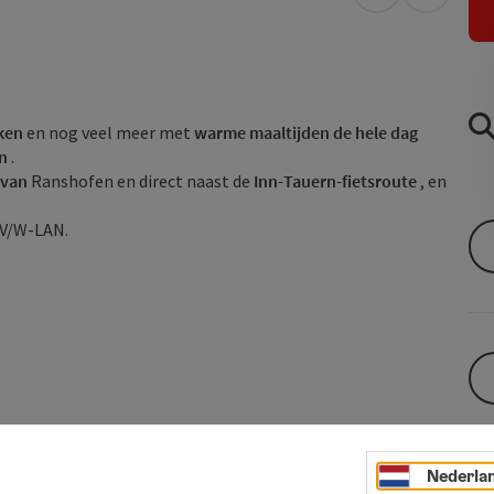
Openen in Go
Openen 
ken
en nog veel meer met
warme maaltijden de hele dag
in
.
 van
Ranshofen en direct naast de
Inn-Tauern-fietsroute
, en
V/W-LAN.
Nederla