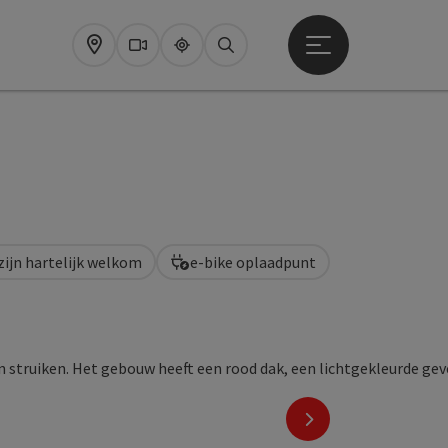
Startmenu openen
Map
Webcams
Upperguide
Zoeken
zijn hartelijk welkom
e-bike oplaadpunt
nächstes Element