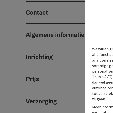
Contact
Algemene informatie
We willen g
alle functie
Inrichting
analyseren 
sommige gev
personaliser
1 sub a AVG
Prijs
dan wel geen
autoriteiten
tot verstre
te gaan.
Verzorging
Meer inform
verleent, da