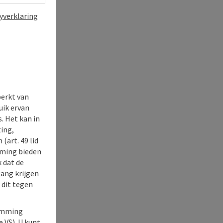
yverklaring
perkt van
uik ervan
. Het kan in
ing,
(art. 49 lid
rming bieden
k dat de
gang krijgen
 dit tegen
temming
e VS). U kunt