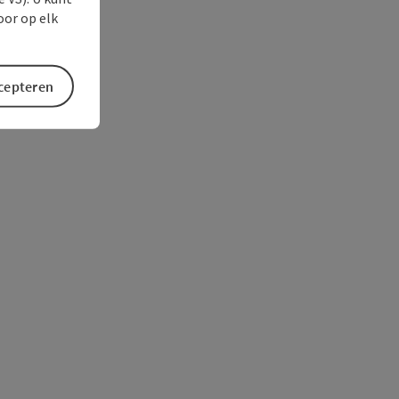
oor op elk
ccepteren