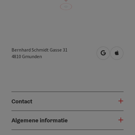
Bernhard Schmidt Gasse 31
Openen in Go
Openen 
4810
Gmunden
Contact
Algemene informatie