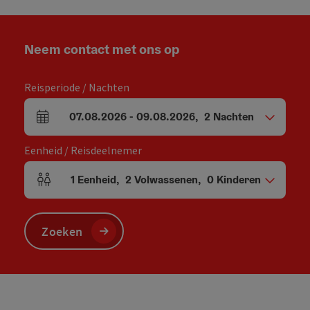
Neem contact met ons op
Reisperiode / Nachten
07.08.2026
-
09.08.2026
,
2
Nachten
Velden voor aankomst en vertrek
Eenheid / Reisdeelnemer
1
Eenheid
,
2
Volwassenen
,
0
Kinderen
Aantal eenheden en persoonsvelden
Zoeken