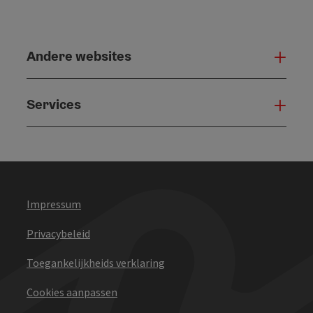
Andere websites
And
Services
Serv
Impressum
Privacybeleid
Toegankelijkheids verklaring
Cookies aanpassen