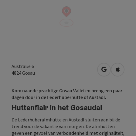
Austraße 6
Openen in Go
Openen 
4824
Gosau
Kom naar de prachtige Gosau Vallei en breng een paar
dagen door in de Lederhuberhütte of Austadl.
Huttenflair in het Gosaudal
De Lederhuberalmhütte en Austadl sluiten aan bij de
trend voor de vakantie van morgen. De almhutten
geven een gevoel van
verbondenheid
met
originaliteit
,