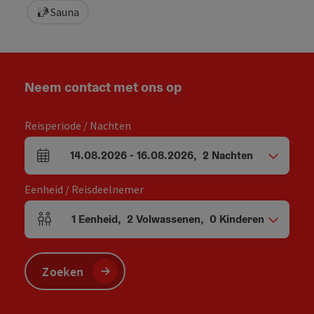
Sauna
Neem contact met ons op
Reisperiode / Nachten
14.08.2026
-
16.08.2026
,
2
Nachten
Velden voor aankomst en vertrek
Eenheid / Reisdeelnemer
1
Eenheid
,
2
Volwassenen
,
0
Kinderen
Aantal eenheden en persoonsvelden
Zoeken