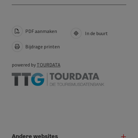
PDF aanmaken
In de buurt
Bijdrage printen
powered by
TOURDATA
Andere websites
And