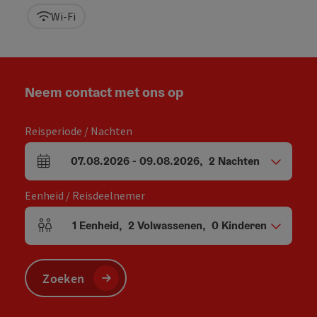
Wi-Fi
Neem contact met ons op
Reisperiode / Nachten
07.08.2026
-
09.08.2026
,
2
Nachten
Velden voor aankomst en vertrek
Eenheid / Reisdeelnemer
1
Eenheid
,
2
Volwassenen
,
0
Kinderen
Aantal eenheden en persoonsvelden
Zoeken