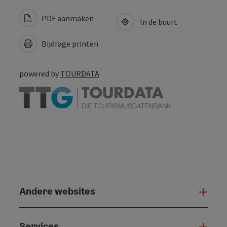
PDF aanmaken
In de buurt
Bijdrage printen
powered by
TOURDATA
Andere websites
And
Services
Serv