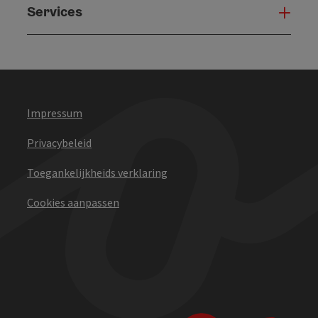
Services
Serv
Impressum
Privacybeleid
Toegankelijkheids verklaring
Cookies aanpassen