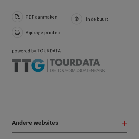
PDF aanmaken
In de buurt
Bijdrage printen
powered by
TOURDATA
Andere websites
And