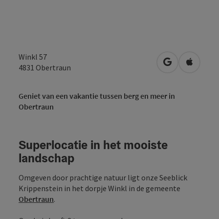
Winkl 57
Openen in Go
Openen 
4831
Obertraun
Geniet van een vakantie tussen berg en meer in
Obertraun
Superlocatie in het mooiste
landschap
Omgeven door prachtige natuur ligt onze Seeblick
Krippenstein in het dorpje Winkl in de gemeente
Obertraun
.