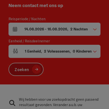
Neem contact met ons op
Reisperiode / Nachten
14.08.2026
-
16.08.2026
,
2
Nachten
Velden voor aankomst en vertrek
Eenheid / Reisdeelnemer
1
Eenheid
,
2
Volwassenen
,
0
Kinderen
Aantal eenheden en persoonsvelden
Zoeken
Wij hebben voor uw zoekopdracht geen passend
resultaat gevonden. Verander a.u.b. uw