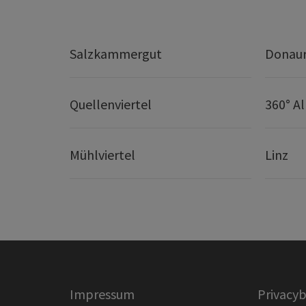
Salzkammergut
Donaur
Quellenviertel
360° A
Mühlviertel
Linz
Impressum
Privacyb