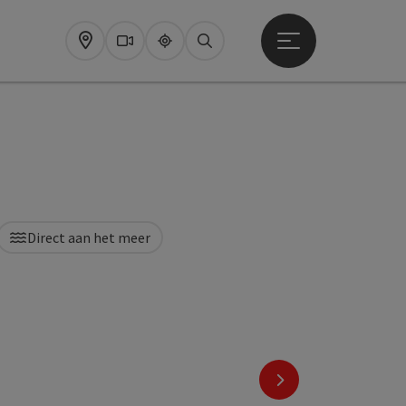
Startmenu openen
Map
Webcams
Upperguide
Zoeken
Direct aan het meer
ht
right
pyright
Copyright
nächstes Element