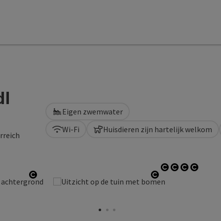
dl
Eigen zwemwater
Wi-Fi
Huisdieren zijn hartelijk welkom
rreich
Start Copyrig
Start Copy
Start Co
Start 
Start Copyright
Start Copyright