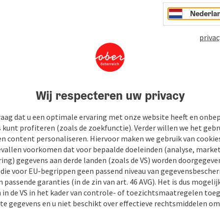
Nederla
privac
Wij respecteren uw privacy
raag dat u een optimale ervaring met onze website heeft en onbe
s kunt profiteren (zoals de zoekfunctie). Verder willen we het gebr
en content personaliseren. Hiervoor maken we gebruik van cookies
allen voorkomen dat voor bepaalde doeleinden (analyse, market
ing) gegevens aan derde landen (zoals de VS) worden doorgegeven 
) die voor EU-begrippen geen passend niveau van gegevensbesche
 passende garanties (in de zin van art. 46 AVG). Het is dus mogelij
 in de VS in het kader van controle- of toezichtsmaatregelen toe
kte gegevens en u niet beschikt over effectieve rechtsmiddelen om