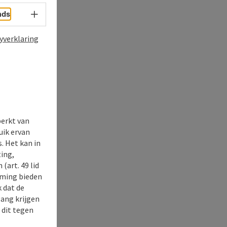
Taalkeuze - menu openen
nds
yverklaring
perkt van
uik ervan
. Het kan in
ing,
(art. 49 lid
rming bieden
k dat de
gang krijgen
 dit tegen