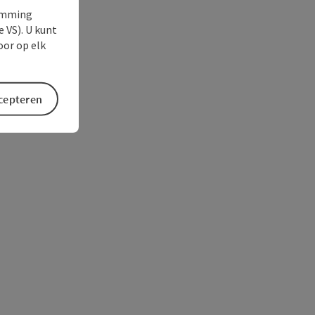
temming
e VS). U kunt
oor op elk
ccepteren