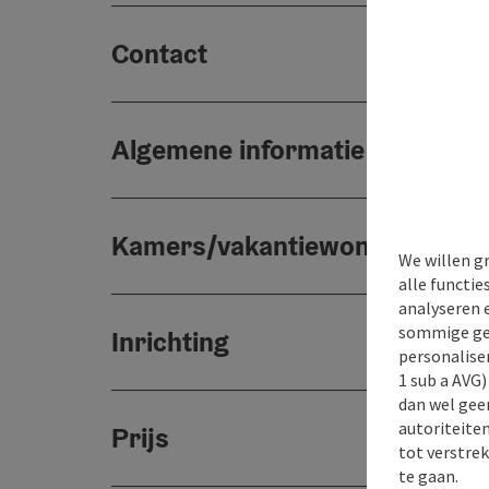
Contact
Algemene informatie
Kamers/vakantiewoningen
We willen g
alle functie
analyseren 
sommige gev
Inrichting
personaliser
1 sub a AVG
dan wel geen
autoriteiten
Prijs
tot verstre
te gaan.