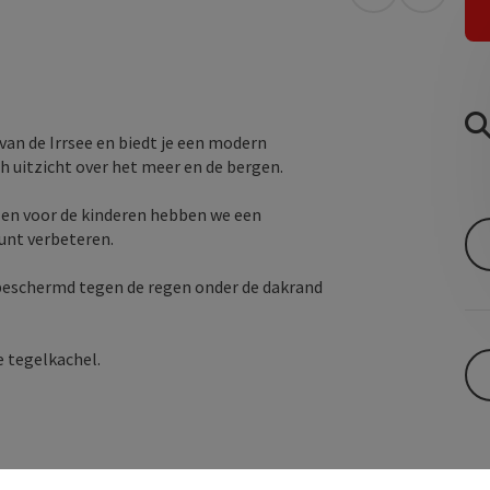
Openen in Go
Openen 
 van de Irrsee en biedt je een modern
uitzicht over het meer en de bergen.
 en voor de kinderen hebben we een
kunt verbeteren.
 beschermd tegen de regen onder de dakrand
 tegelkachel.