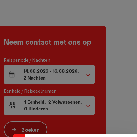
Neem contact met ons op
Reisperiode / Nachten
14.08.2026
-
16.08.2026
,
Velden voor aankomst en vertrek
2
Nachten
Eenheid / Reisdeelnemer
1
Eenheid
,
2
Volwassenen
,
Aantal eenheden en persoonsvelden
0
Kinderen
Zoeken