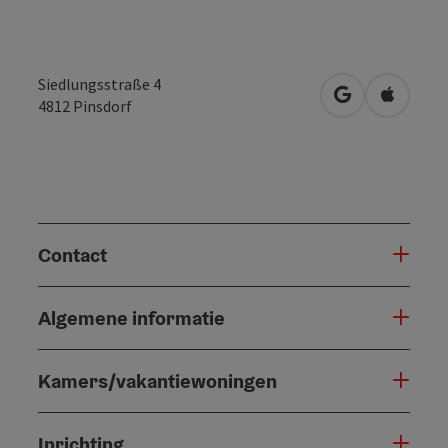
Siedlungsstraße 4
Openen in Go
Openen 
4812
Pinsdorf
Contact
Algemene informatie
Kamers/vakantiewoningen
Inrichting