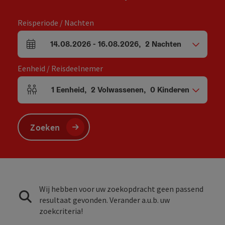
Reisperiode / Nachten
14.08.2026
-
16.08.2026
,
2
Nachten
Velden voor aankomst en vertrek
Eenheid / Reisdeelnemer
1
Eenheid
,
2
Volwassenen
,
0
Kinderen
Aantal eenheden en persoonsvelden
Zoeken
Wij hebben voor uw zoekopdracht geen passend
resultaat gevonden. Verander a.u.b. uw
zoekcriteria!