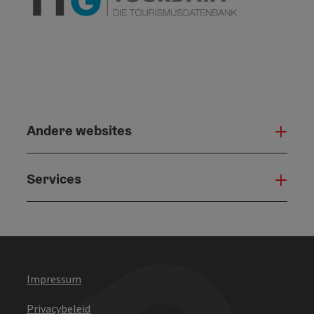
Andere websites
And
Services
Serv
Impressum
Privacybeleid