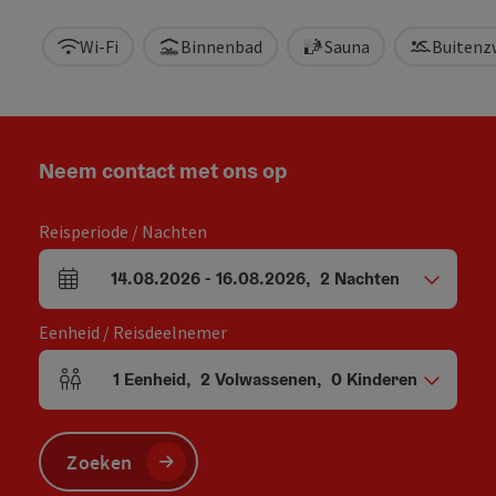
Wi-Fi
Binnenbad
Sauna
Buiten
Neem contact met ons op
Reisperiode / Nachten
14.08.2026
-
16.08.2026
,
2
Nachten
Velden voor aankomst en vertrek
Eenheid / Reisdeelnemer
1
Eenheid
,
2
Volwassenen
,
0
Kinderen
Aantal eenheden en persoonsvelden
Zoeken