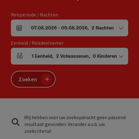
Reisperiode / Nachten
07.08.2026
-
09.08.2026
,
2
Nachten
Velden voor aankomst en vertrek
Eenheid / Reisdeelnemer
1
Eenheid
,
2
Volwassenen
,
0
Kinderen
Aantal eenheden en persoonsvelden
Zoeken
Wij hebben voor uw zoekopdracht geen passend
resultaat gevonden. Verander a.u.b. uw
zoekcriteria!