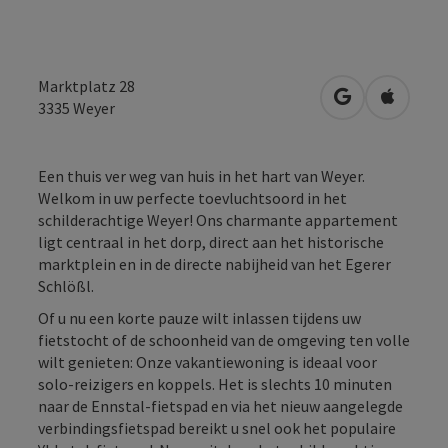
Marktplatz 28
Openen in Go
Openen 
3335
Weyer
Een thuis ver weg van huis in het hart van Weyer.
Welkom in uw perfecte toevluchtsoord in het
schilderachtige Weyer! Ons charmante appartement
ligt centraal in het dorp, direct aan het historische
marktplein en in de directe nabijheid van het Egerer
Schlößl.
Of u nu een korte pauze wilt inlassen tijdens uw
fietstocht of de schoonheid van de omgeving ten volle
wilt genieten: Onze vakantiewoning is ideaal voor
solo-reizigers en koppels. Het is slechts 10 minuten
naar de Ennstal-fietspad en via het nieuw aangelegde
verbindingsfietspad bereikt u snel ook het populaire