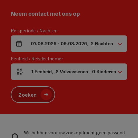
Neem contact met ons op
Reisperiode / Nachten
07.08.2026
-
09.08.2026
,
2
Nachten
Velden voor aankomst en vertrek
Eenheid / Reisdeelnemer
1
Eenheid
,
2
Volwassenen
,
0
Kinderen
Aantal eenheden en persoonsvelden
Zoeken
Wij hebben voor uw zoekopdracht geen passend