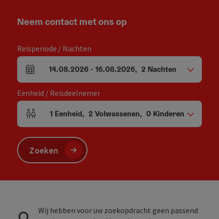
Neem contact met ons op
Reisperiode / Nachten
14.08.2026
-
16.08.2026
,
2
Nachten
Velden voor aankomst en vertrek
Eenheid / Reisdeelnemer
1
Eenheid
,
2
Volwassenen
,
0
Kinderen
Aantal eenheden en persoonsvelden
Zoeken
Wij hebben voor uw zoekopdracht geen passend