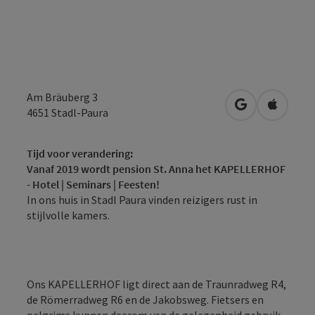
Am Bräuberg 3
Openen in Go
Openen 
4651
Stadl-Paura
Tijd voor verandering:
Vanaf 2019 wordt pension St. Anna het KAPELLERHOF
- Hotel | Seminars | Feesten!
In ons huis in Stadl Paura vinden reizigers rust in
stijlvolle kamers.
Ons KAPELLERHOF ligt direct aan de Traunradweg R4,
de Römerradweg R6 en de Jakobsweg. Fietsers en
pelgrims kunnen daarom van de gelegenheid gebruik