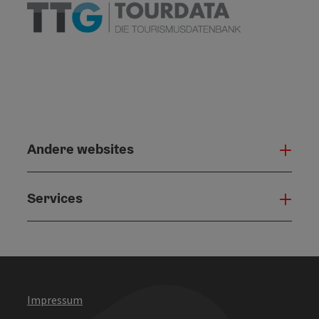
Andere websites
And
Services
Serv
Impressum