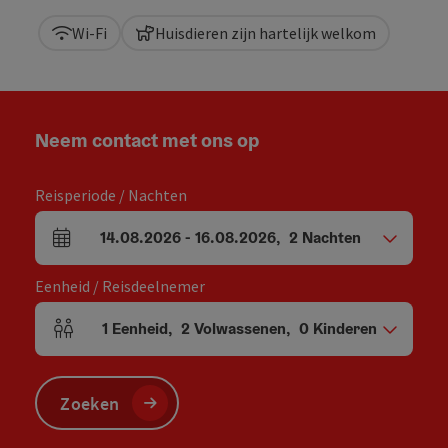
Wi-Fi
Huisdieren zijn hartelijk welkom
Neem contact met ons op
Reisperiode / Nachten
14.08.2026
-
16.08.2026
,
2
Nachten
Velden voor aankomst en vertrek
Eenheid / Reisdeelnemer
1
Eenheid
,
2
Volwassenen
,
0
Kinderen
Aantal eenheden en persoonsvelden
Zoeken