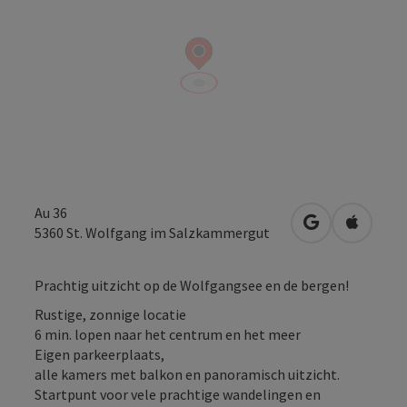
Au 36
Openen in Go
Openen 
5360
St. Wolfgang im Salzkammergut
Prachtig uitzicht op de Wolfgangsee en de bergen!
Rustige, zonnige locatie
6 min. lopen naar het centrum en het meer
Eigen parkeerplaats,
alle kamers met balkon en panoramisch uitzicht.
Startpunt voor vele prachtige wandelingen en