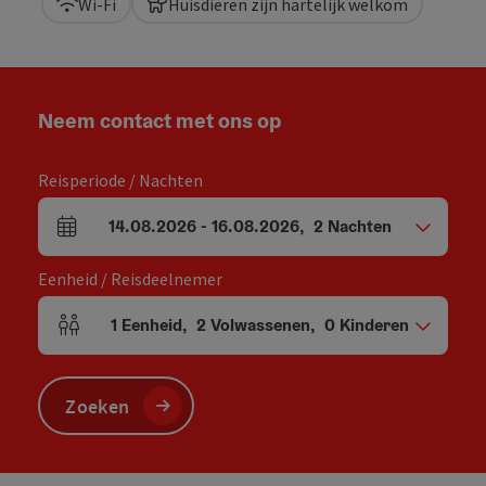
Wi-Fi
Huisdieren zijn hartelijk welkom
Neem contact met ons op
Reisperiode / Nachten
14.08.2026
-
16.08.2026
,
2
Nachten
Velden voor aankomst en vertrek
Eenheid / Reisdeelnemer
1
Eenheid
,
2
Volwassenen
,
0
Kinderen
Aantal eenheden en persoonsvelden
Zoeken