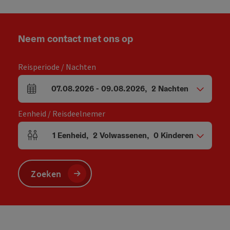
Neem contact met ons op
Reisperiode / Nachten
07.08.2026
-
09.08.2026
,
2
Nachten
Velden voor aankomst en vertrek
Eenheid / Reisdeelnemer
1
Eenheid
,
2
Volwassenen
,
0
Kinderen
Aantal eenheden en persoonsvelden
Zoeken