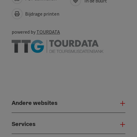
In de buurt
Bijdrage printen
powered by
TOURDATA
Andere websites
And
Services
Serv