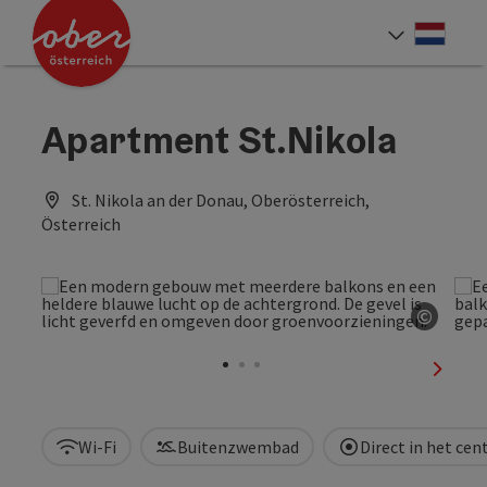
Accesskey
Accesskey
Accesskey
Accesskey
Accesskey
Accesskey
Accesskey
Accesskey
Inhoud
Navigatie
Paginabegin
Contact
Zoek
Impressum
Hoe deze website te gebruiken?
Startpagina
[4]
[0]
[3]
[1]
[5]
[7]
[2]
[6]
Neder
Taalke
Apartment St.Nikola
St. Nikola an der Donau, Oberösterreich,
Österreich
©
Start 
nächst
Wi-Fi
Buitenzwembad
Direct in het ce