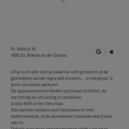
St. Nikola 34
Openen in Go
Openen 
4381
St. Nikola an der Donau
Of je nu in alle rust je vakantie wilt genieten of de
gemakken van de regio wilt ervaren..... in elk geval: U
bent van harte welkom!
De appartementen bieden optimaal comfort, de
inrichting en uitrusting is compleet.
Gratis WiFi in het hele huis.
Alle kamers hebben een flatscreen-tv met
kabeltelevisie, in de woonkamer (woonkeuken) ook
sat-tv.
Details over deze appartementen vindt u op onze